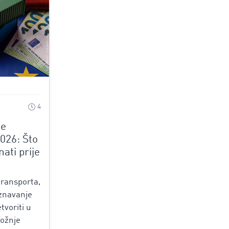
4
je
026: Što
ati prije
ransporta,
oznavanje
tvoriti u
vožnje