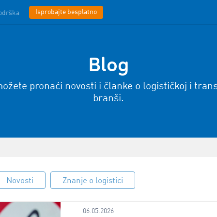
Isprobajte besplatno
odrška
Blog
ožete pronaći novosti i članke o logističkoj i tran
branši.
Novosti
Znanje o logistici
06.05.2026