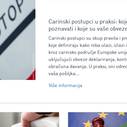
Carinski postupci u praksi: ko
poznavati i koje su vaše obvez
Carinski postupci su skup pravila i p
koje definiraju kako roba ulazi, izlazi i
kroz carinsko područje Europske unij
uključujući obveze deklariranja, kontr
obračuna davanja. U praksi, oni određ
vaša pošiljka...
Više informacija