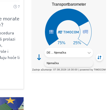
7
je morate
e?
rocedura
li prolazi
e,
ole i
uju hoće li