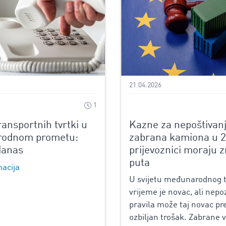
21.04.2026
1
ransportnih tvrtki u
Kazne za nepoštivan
odnom prometu:
zabrana kamiona u 2
danas
prijevoznici moraju zn
puta
macija
U svijetu međunarodnog t
vrijeme je novac, ali nep
pravila može taj novac pre
ozbiljan trošak. Zabrane 