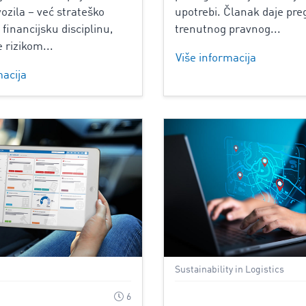
ozila – već strateško
upotrebi. Članak daje pre
 financijsku disciplinu,
trenutnog pravnog...
 rizikom...
Više informacija
macija
Sustainability in Logistics
6