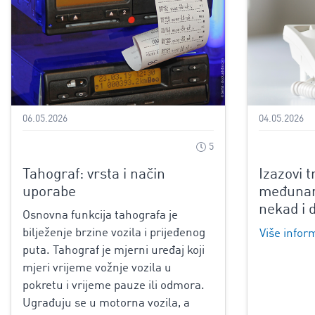
06.05.2026
04.05.2026
5
Tahograf: vrsta i način
Izazovi t
uporabe
međunar
nekad i 
Osnovna funkcija tahografa je
bilježenje brzine vozila i prijeđenog
Više infor
puta. Tahograf je mjerni uređaj koji
mjeri vrijeme vožnje vozila u
pokretu i vrijeme pauze ili odmora.
Ugrađuju se u motorna vozila, a