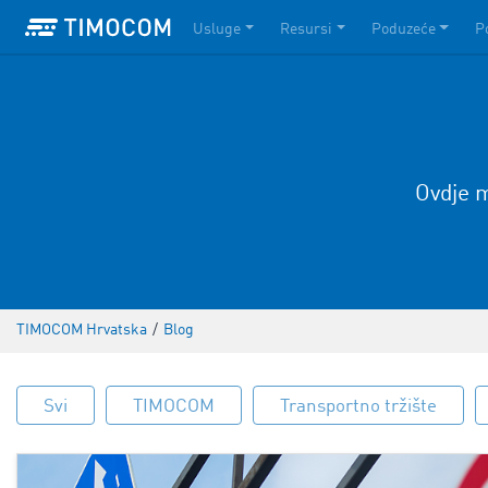
Usluge
Resursi
Poduzeće
P
Ovdje m
TIMOCOM Hrvatska
/
Blog
Svi
TIMOCOM
Transportno tržište