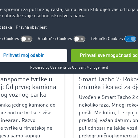
Trends and Innovation
5
ransportne tvrtke u
Smart Tacho 2: Rokov
j: Od prvog kamiona
iznimke i koraci za d
nog voznog parka
Uvođenje Smart Tacho 2 o
snika jednog kamiona do
nekoliko faza. Mnogi rokov
ansportne tvrtke s više
prošli. Međutim, 1. srpnja
 linearan. Razvoj
predstoji važan datum: on
e tvrtke u Hrvatskoj ne
put odnosi i na lakša vozil
jeva samo kupnju
prekograničnoj komercijal