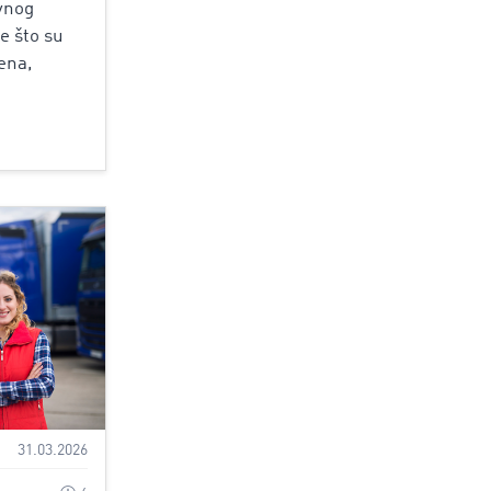
vnog
e što su
ena,
31.03.2026