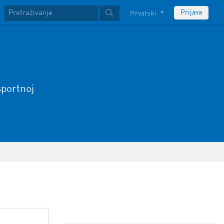
Prijava
Hrvatski
sportnoj