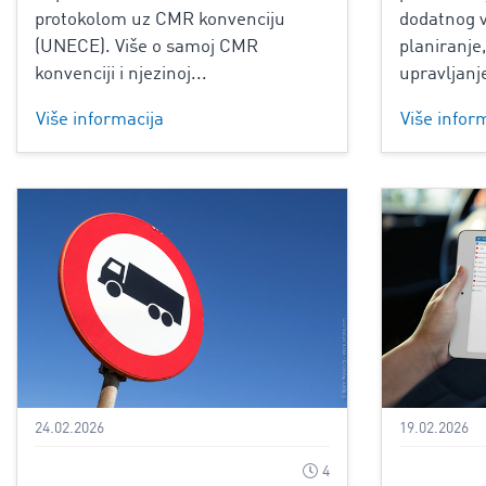
protokolom uz CMR konvenciju
dodatnog v
(UNECE). Više o samoj CMR
planiranje,
konvenciji i njezinoj...
upravljanje
Više informacija
Više infor
24.02.2026
19.02.2026
4