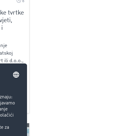
6
ke tvrtke
jeti,
 i
anje
atskoj
 ili d.o.o.,
bu sa
, dokazati
ishoditi
reta pri...