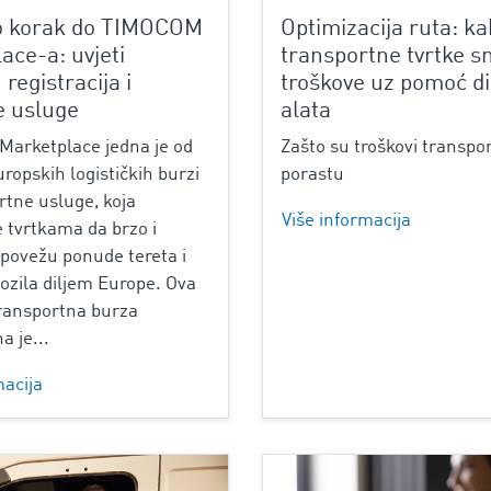
o korak do TIMOCOM
Optimizacija ruta: ka
ace-a: uvjeti
transportne tvrtke s
 registracija i
troškove uz pomoć di
e usluge
alata
arketplace jedna je od
Zašto su troškovi transpo
uropskih logističkih burzi
porastu
rtne usluge, koja
Više informacija
tvrtkama da brzo i
 povežu ponude tereta i
ozila diljem Europe. Ova
transportna burza
a je...
macija