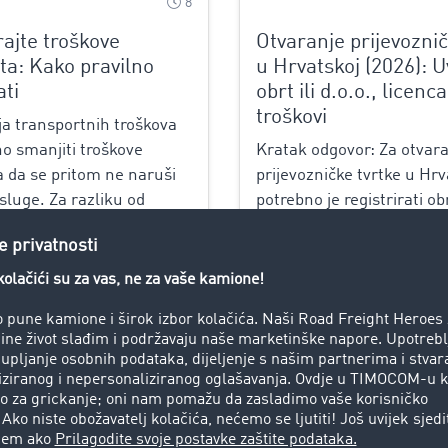
8
rajte troškove
Otvaranje prijevoznič
ta: Kako pravilno
u Hrvatskoj (2026): Uv
ti
obrt ili d.o.o., licenca
troškovi
ja transportnih troškova
no smanjiti troškove
Kratak odgovor: Za otvar
 a da se pritom ne naruši
prijevozničke tvrtke u Hrv
sluge. Za razliku od
potrebno je registrirati obrt
čuna, nije riječ samo o
imenovati odgovornu oso
nju troškova, nego o
stručnom osposobljenošću
nju i primjeni...
financijsku sposobnost te 
licencu za javni prijevoz te
macija
Više informacija