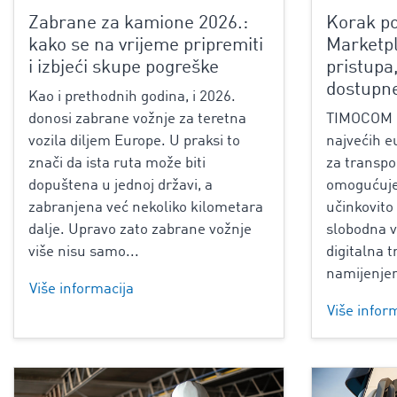
Zabrane za kamione 2026.:
Korak p
kako se na vrijeme pripremiti
Marketpl
i izbjeći skupe pogreške
pristupa,
dostupn
Kao i prethodnih godina, i 2026.
donosi zabrane vožnje za teretna
TIMOCOM M
vozila diljem Europe. U praksi to
najvećih e
znači da ista ruta može biti
za transpo
dopuštena u jednoj državi, a
omogućuje 
zabranjena već nekoliko kilometara
učinkovito
dalje. Upravo zato zabrane vožnje
slobodna v
više nisu samo...
digitalna 
namijenjen
Više informacija
Više infor