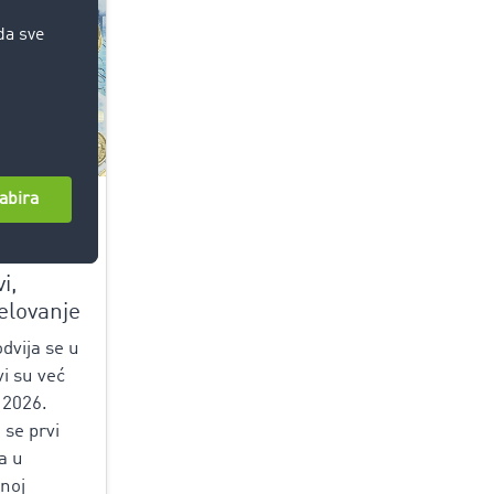
26.02.2026
4
i,
jelovanje
dvija se u
i su već
 2026.
 se prvi
a u
noj