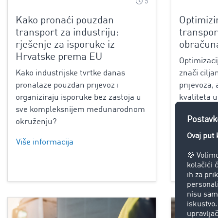
5
Kako pronaći pouzdan
Optimizi
transport za industriju:
transpor
rješenje za isporuke iz
obračuna
Hrvatske prema EU
Optimizaci
Kako industrijske tvrtke danas
znači cilja
pronalaze pouzdan prijevoz i
prijevoza,
organiziraju isporuke bez zastoja u
kvaliteta u
sve kompleksnijem međunarodnom
samog izra
okruženju?
evidentira
identificira
Više informacija
Više infor