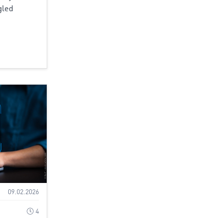
gled
09.02.2026
4