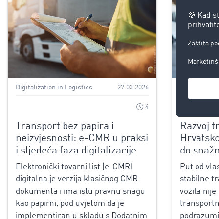
Digitalization in Logistics
27.03.2026
06.03.2026
4
Transport bez papira i
Razvoj t
neizvjesnosti: e-CMR u praksi
Hrvatsko
i sljedeća faza digitalizacije
do snaž
Elektronički tovarni list (e-CMR)
Put od vla
digitalna je verzija klasičnog CMR
stabilne tr
dokumenta i ima istu pravnu snagu
vozila nije
kao papirni, pod uvjetom da je
transportn
implementiran u skladu s Dodatnim
podrazumi