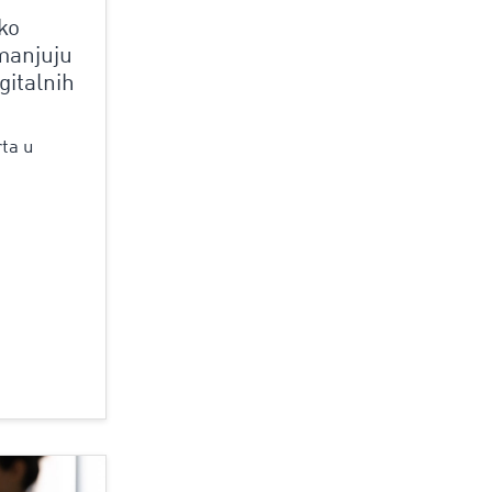
ko
manjuju
gitalnih
rta u