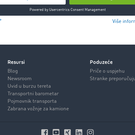
>
Više infor
Resursi
Poduzeće
Blog
Priče o uspjehu
Newsroom
Stranke preporučuj
Uvid u burzu tereta
Transportni barometar
Pojmovnik transporta
Zabrana vožnje za kamione