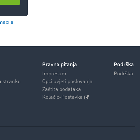
macija
Pravna pitanja
Podrška
Impresum
Podrška
u stranku
Opći uvjeti poslovanja
Zaštita podataka
Kolačić-Postavke