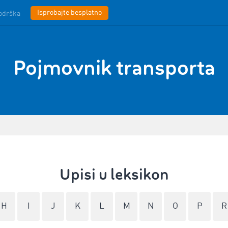
Isprobajte besplatno
odrška
Pojmovnik transporta
Upisi u leksikon
H
I
J
K
L
M
N
O
P
R