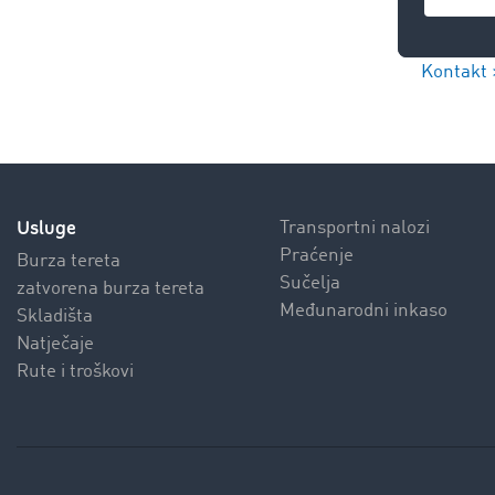
Kontakt 
Usluge
Transportni nalozi
Praćenje
Burza tereta
Sučelja
zatvorena burza tereta
Međunarodni inkaso
Skladišta
Natječaje
Rute i troškovi