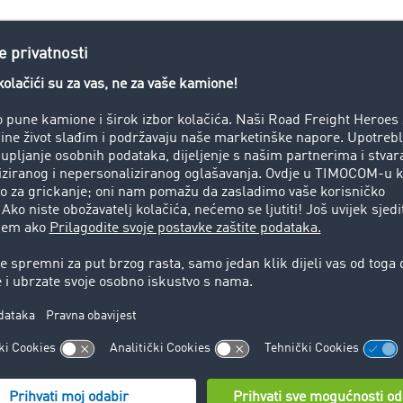
koj industriji mnogo je tehničkih izraza: od pošiljatelja do isp
porta obuhvaća ključne pojmove iz područja logistike, šped
. Pronađite važne pojmove i opće informacije o struci koji su 
jednostavno.
ostavno osmisliti svoje transportne i logističke procese. Bilo
iji ili upravljanju narudžbama, u
Pametni logistički sistem
dgovarajuću aplikaciju za svoje potrebe i stupanj digitalizacij