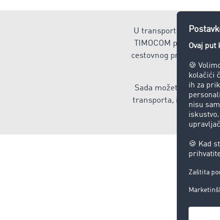
U transportnoj i logistič
TIMOCOM pojmovnik trans
cestovnog prijevoza robe
Sada možete brzo i jedn
transporta, implementac
o