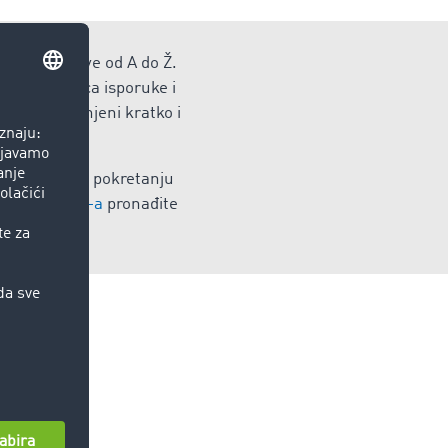
oručitelja, sve od A do Ž.
icije, lanaca isporuke i
ovdje objašnjeni kratko i
 da se radi o pokretanju
 iz TIMOCOM -a
pronađite
e.