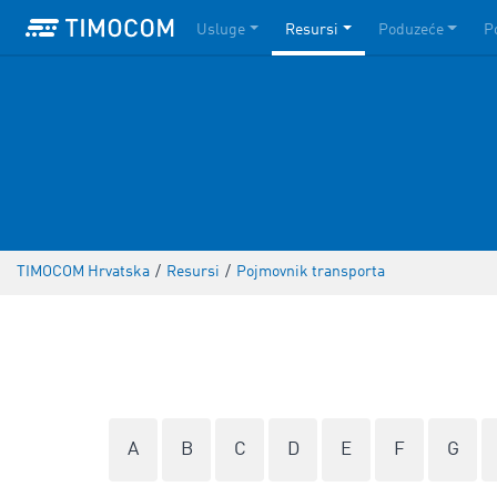
Usluge
Resursi
Poduzeće
P
TIMOCOM Hrvatska
/
Resursi
/
Pojmovnik transporta
A
B
C
D
E
F
G