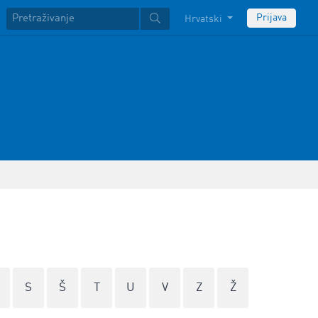
Prijava
Hrvatski
S
Š
T
U
V
Z
Ž