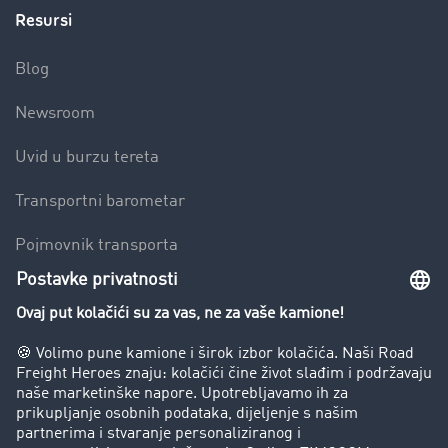
Resursi
Blog
Newsroom
Uvid u burzu tereta
Transportni barometar
Pojmovnik transporta
Zabrana vožnje za kamione
Poduzeće
Priče o uspjehu
Stranke preporučuju stranku