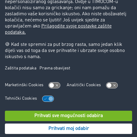
Pravna pitanja
Impresum
Opći uvjeti poslovanja
Zaštita podataka
Kolačić-Postavke
Podrška
Podrška
© TIMOCOM GmbH 2026. Sva prava pridržana