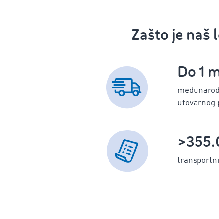
Zašto je naš 
Do 1 m
međunarodn
utovarnog 
>355.
transportni