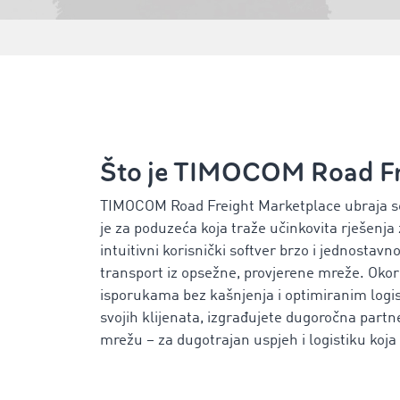
Što je TIMOCOM Road Fr
TIMOCOM Road Freight Marketplace ubraja se 
je za poduzeća koja traže učinkovita rješenja
intuitivni korisnički softver brzo i jednosta
transport iz opsežne, provjerene mreže. Okoris
isporukama bez kašnjenja i optimiranim logi
svojih klijenata, izgrađujete dugoročna partn
mrežu – za dugotrajan uspjeh i logistiku koj