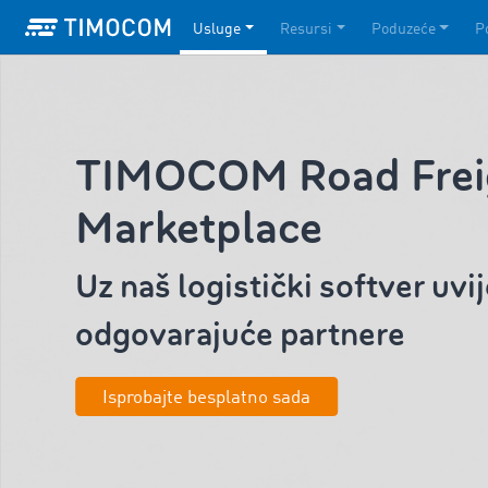
Usluge
Resursi
Poduzeće
P
TIMOCOM Road Frei
Marketplace
Uz naš logistički softver uvi
odgovarajuće partnere
Isprobajte besplatno sada