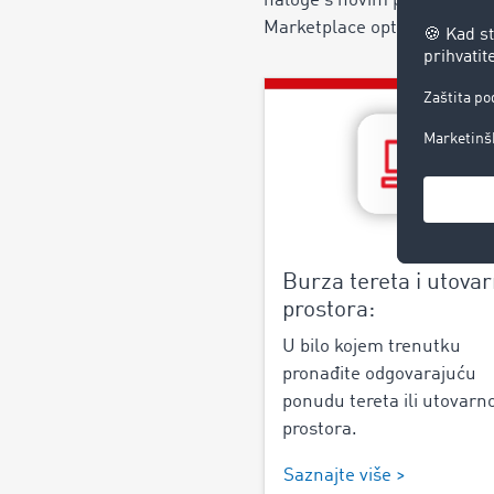
naloge s novim partnerima il
Marketplace optimirajte svo
Burza tereta i utova
prostora:
U bilo kojem trenutku
pronađite odgovarajuću
ponudu tereta ili utovarn
prostora.
Saznajte više >