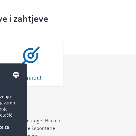
e i zahtjeve
Connect
transportne naloge. Bilo da
hunce potražnje i spontane