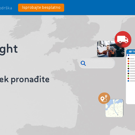
Isprobajte besplatno
odrška
ght
jek pronađite