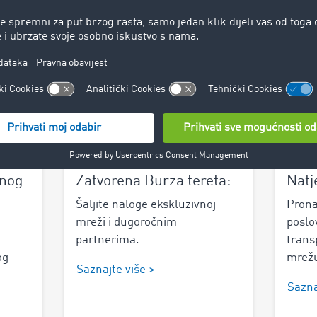
i još učinkovitije surađivati s postojećim pružateljima uslug
ju cjelokupnu transportnu logistiku.
rnog
Zatvorena Burza tereta:
Natj
Šaljite naloge ekskluzivnoj
Prona
mreži i dugoročnim
poslo
partnerima.
transp
og
mrež
Saznajte više >
Sazna