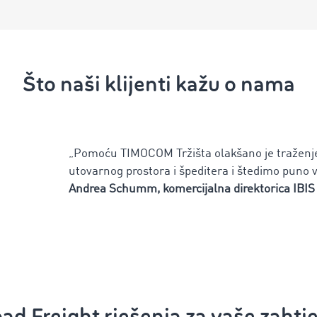
Što naši klijenti kažu o nama
„Pomoću TIMOCOM Tržišta olakšano je traženj
utovarnog prostora i špeditera i štedimo puno
Andrea Schumm, komercijalna direktorica IBI
ad Freight rješenja za vaše zahtj