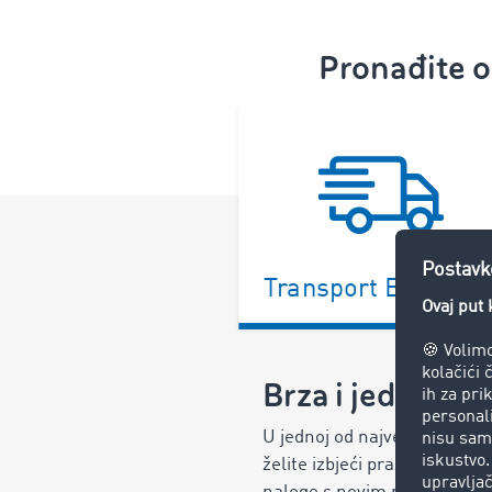
Pronađite o
Transport Exchang
Brza i jednosta
U jednoj od najvećih logist
želite izbjeći prazne vožnje 