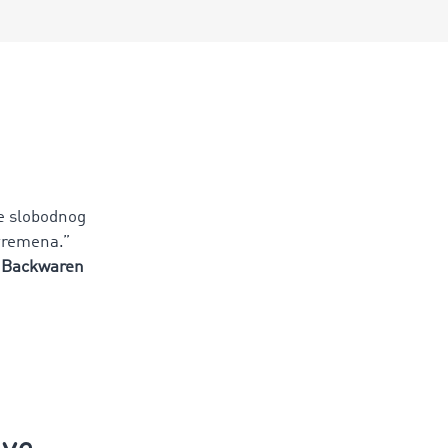
e slobodnog
 vremena.”
S Backwaren
eve