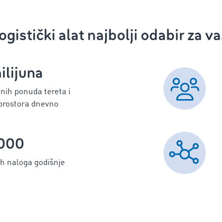
logistički alat najbolji odabir za 
ilijuna
ih ponuda tereta i
prostora dnevno
000
h naloga godišnje