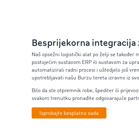
Besprijekorna integracija
Naš opsežni logistički alat po želji se također
postojećim sustavom ERP ili sustavom za upra
automatizirali radni procesi i uštedjelo još v
upotrebljavati našu Burzu tereta izravno iz svo
Bilo da ste otpremnik robe, špediter ili prijevoz
svakom trenutku pronađite odgovarajuće part
Isprobajte besplatno sada