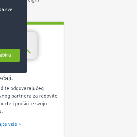
a: uz Road Freight
ečaji:
đite odgovarajućeg
vnog partnera za redovite
orte i proširite svoju
u.
jte više >