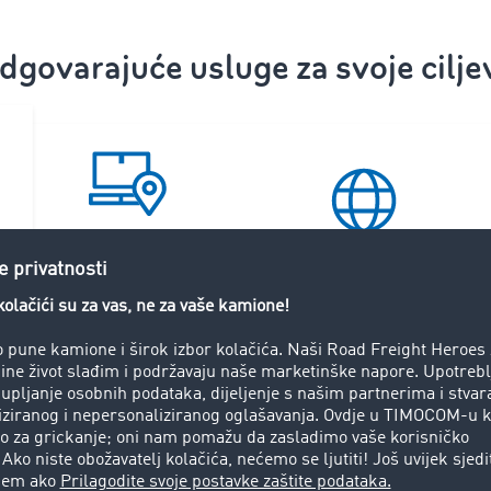
dgovarajuće usluge za svoje ciljev
Transportation
Visibility
Security & Payments
e
vna dodjela naloga
ičkih mreža odmah pronađite odgovarajuće partnere za svoje 
i povećati iskorištenost svojih vozila, iskoristiti sezonske vr