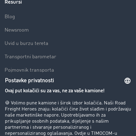
Resursi
Blog
Newsroom
Uvid u burzu tereta
Transportni barometar
Pojmovnik transporta
Zabrana vožnje za kamione
Poduzeće
Priče o uspjehu
Stranke preporučuju stranku