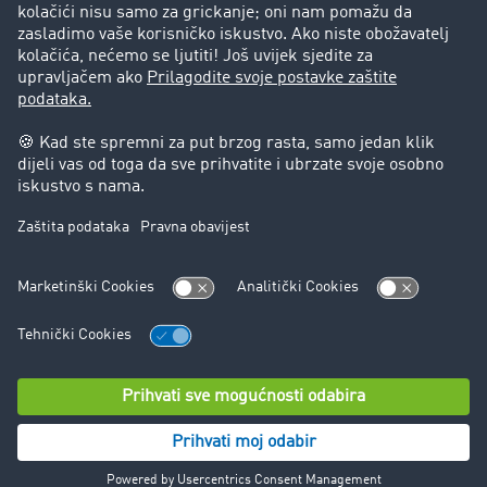
Pravna pitanja
Impresum
Opći uvjeti poslovanja
Zaštita podataka
Kolačić-Postavke
Podrška
Podrška
© TIMOCOM GmbH 2026. Sva prava pridržana