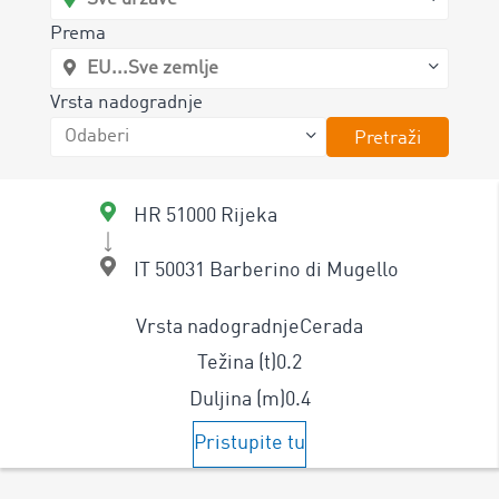
Prema
Vrsta nadogradnje
Pretraži
HR 51000 Rijeka
IT 50031 Barberino di Mugello
Vrsta nadogradnje
Cerada
Težina (t)
0.2
Duljina (m)
0.4
Pristupite tu