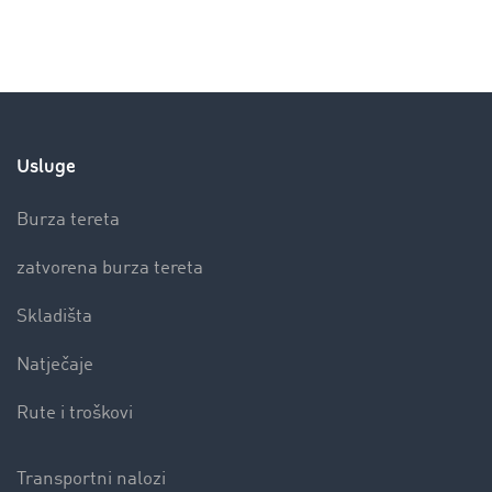
Usluge
Burza tereta
zatvorena burza tereta
Skladišta
Natječaje
Rute i troškovi
Transportni nalozi