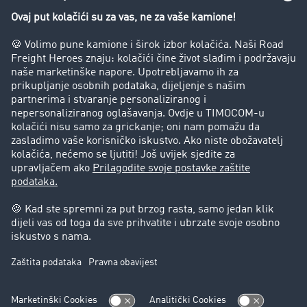
Zabrana vožnje za kamione
Poduzeće
Priče o uspjehu
Stranke preporučuju stranku
Pravna pitanja
Impresum
Opći uvjeti poslovanja
Zaštita podataka
Kolačić-Postavke
Podrška