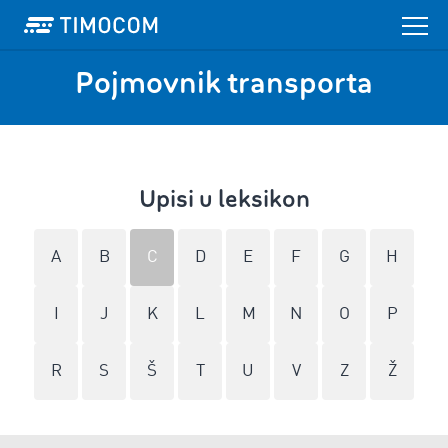
Pojmovnik transporta
Upisi u leksikon
A
B
C
D
E
F
G
H
I
J
K
L
M
N
O
P
R
S
Š
T
U
V
Z
Ž