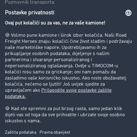
Pojmovnik transporta
Zabrana vožnje za kamione
Poduzeće
Priče o uspjehu
Stranke preporučuju stranku
Pravna pitanja
Impresum
Opći uvjeti poslovanja
Zaštita podataka
Kolačić-Postavke