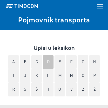
Pojmovnik transporta
Upisi u leksikon
A
B
C
D
E
F
G
H
I
J
K
L
M
N
O
P
R
S
Š
T
U
V
Z
Ž