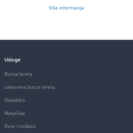
Više informacija
Usluge
Burza tereta
zatvorena burza tereta
Skladišta
Natječaje
Rute i troškovi