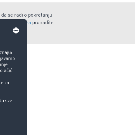
 da se radi o pokretanju
 iz TIMOCOM -a
pronađite
e.