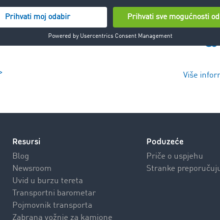
>
Više infor
Resursi
Poduzeće
Blog
Priče o uspjehu
Newsroom
Stranke preporučuj
Uvid u burzu tereta
Transportni barometar
Pojmovnik transporta
Zabrana vožnje za kamione