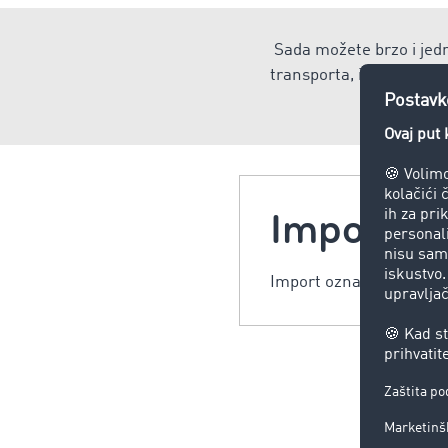
Sada možete brzo i jedn
transporta, implementac
o
Import
Import označava uvoz r