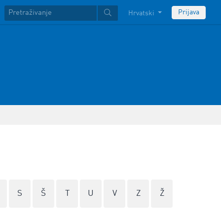
Prijava
Hrvatski
S
Š
T
U
V
Z
Ž