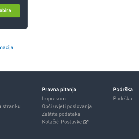
macija
Pravna pitanja
Podrška
Impresum
Podrška
u stranku
Opći uvjeti poslovanja
Zaštita podataka
Kolačić-Postavke