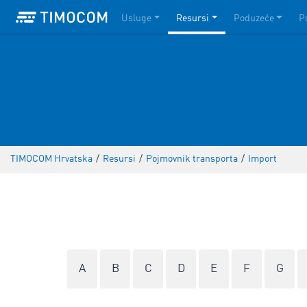
Usluge
Resursi
Poduzeće
P
TIMOCOM Hrvatska
/
Resursi
/
Pojmovnik transporta
/
Import
A
B
C
D
E
F
G