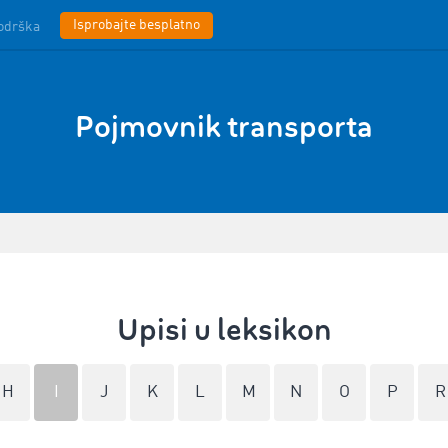
Isprobajte besplatno
odrška
Pojmovnik transporta
Upisi u leksikon
H
I
J
K
L
M
N
O
P
R