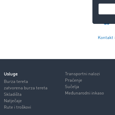
Kontakt 
Usluge
Transportni nalozi
Praćenje
Burza tereta
Sučelja
zatvorena burza tereta
Međunarodni inkaso
Skladišta
Natječaje
Rute i troškovi