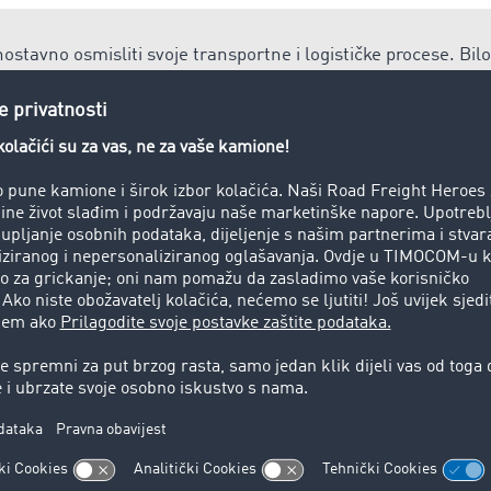
ostavno osmisliti svoje transportne i logističke procese. Bilo
iji ili upravljanju narudžbama, u
Pametni logistički sistem
dgovarajuću aplikaciju za svoje potrebe i stupanj digitalizacij
obe u zemlju.