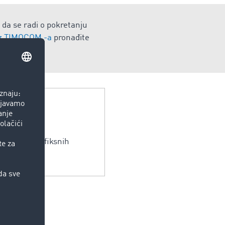
 da se radi o pokretanju
 iz TIMOCOM -a
pronađite
e.
i bez daljih fiksnih
sta, vlak).