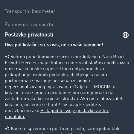
Transportni barometar
Pojmovnik transporta
Zabrana vožnje za kamione
Poduzeće
Priče o uspjehu
Stranke preporučuju stranku
Pravna pitanja
Impresum
Opći uvjeti poslovanja