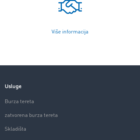
Više informacija
Usluge
Burza tereta
zatvorena burza tereta
Skladišta