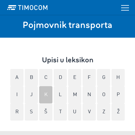
Pojmovnik transporta
Upisi u leksikon
A
B
C
D
E
F
G
H
I
J
K
L
M
N
O
P
R
S
Š
T
U
V
Z
Ž