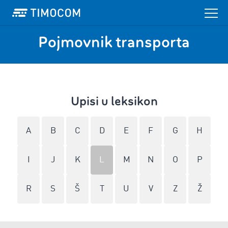
Pojmovnik transporta
Upisi u leksikon
A
B
C
D
E
F
G
H
I
J
K
L
M
N
O
P
R
S
Š
T
U
V
Z
Ž