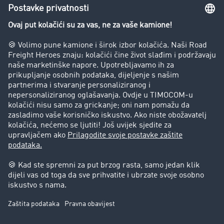
Zabrana vožnje za kamione
Poduzeće
Priče o uspjehu
Stranke preporučuju stranku
Pravna pitanja
Impresum
Opći uvjeti poslovanja
Zaštita podataka
Kolačić-Postavke