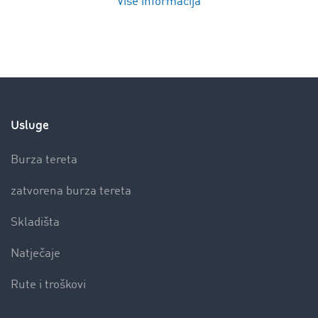
Više informacija
Usluge
Burza tereta
zatvorena burza tereta
Skladišta
Natječaje
Rute i troškovi