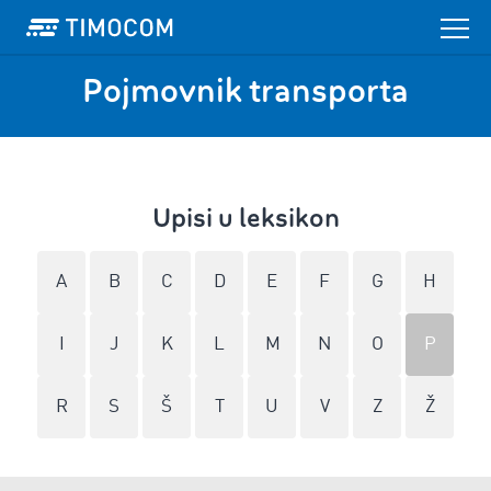
Pojmovnik transporta
Upisi u leksikon
A
B
C
D
E
F
G
H
I
J
K
L
M
N
O
P
R
S
Š
T
U
V
Z
Ž