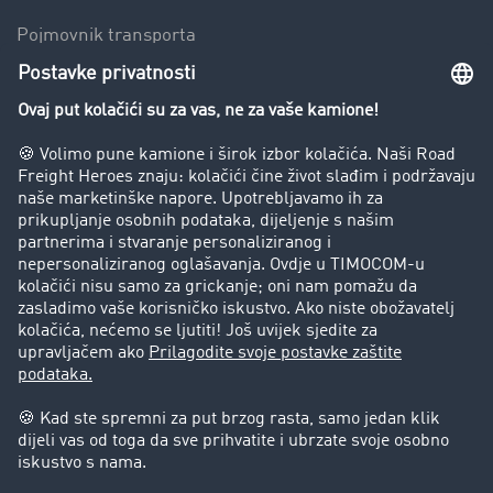
Pojmovnik transporta
Zabrana vožnje za kamione
Poduzeće
Priče o uspjehu
Stranke preporučuju stranku
Pravna pitanja
Impresum
Opći uvjeti poslovanja
Zaštita podataka