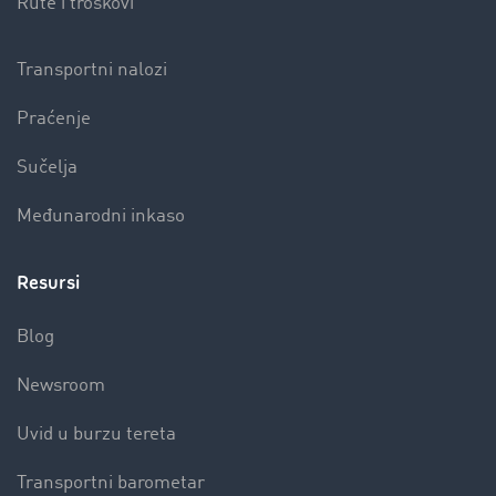
Rute i troškovi
Transportni nalozi
Praćenje
Sučelja
Međunarodni inkaso
Resursi
Blog
Newsroom
Uvid u burzu tereta
Transportni barometar