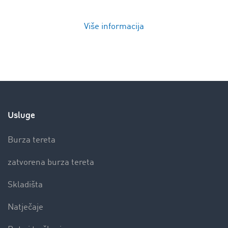
Više informacija
Usluge
Burza tereta
zatvorena burza tereta
Skladišta
Natječaje