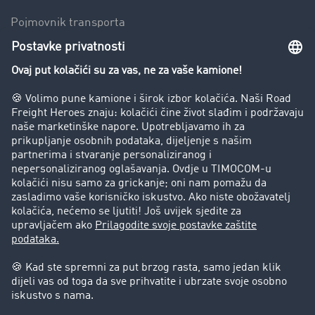
Pojmovnik transporta
Zabrana vožnje za kamione
Poduzeće
Priče o uspjehu
Stranke preporučuju stranku
Pravna pitanja
Impresum
Opći uvjeti poslovanja
Zaštita podataka