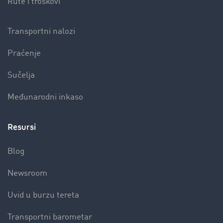
Rute i troškovi
Transportni nalozi
Praćenje
Sučelja
Međunarodni inkaso
Resursi
Blog
Newsroom
Uvid u burzu tereta
Transportni barometar