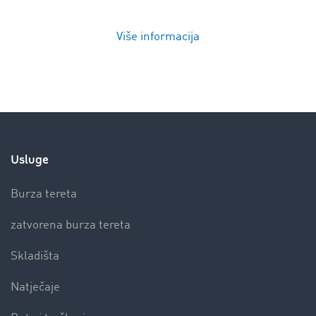
Više informacija
Usluge
Burza tereta
zatvorena burza tereta
Skladišta
Natječaje