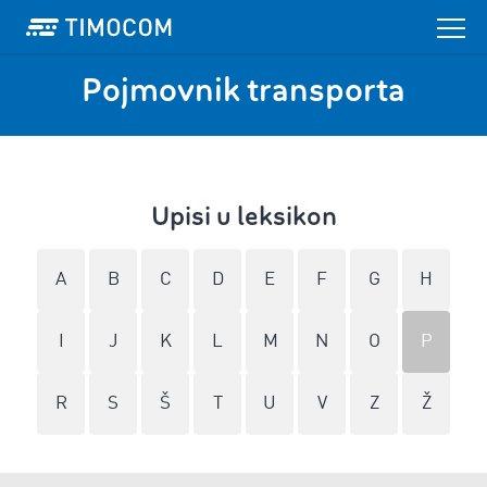
Pojmovnik transporta
Upisi u leksikon
A
B
C
D
E
F
G
H
I
J
K
L
M
N
O
P
R
S
Š
T
U
V
Z
Ž