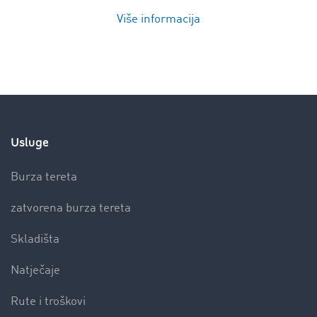
Više informacija
Usluge
Burza tereta
zatvorena burza tereta
Skladišta
Natječaje
Rute i troškovi