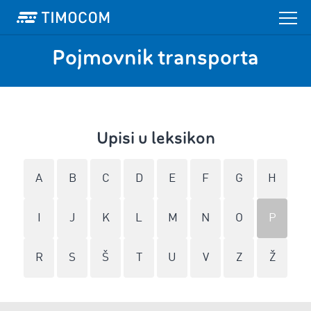
Pojmovnik transporta
Upisi u leksikon
A
B
C
D
E
F
G
H
I
J
K
L
M
N
O
P
R
S
Š
T
U
V
Z
Ž