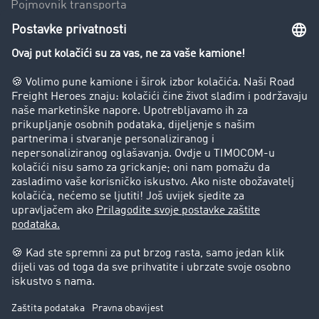
Pojmovnik transporta
Zabrana vožnje za kamione
Poduzeće
Priče o uspjehu
Stranke preporučuju stranku
Pravna pitanja
Impresum
Opći uvjeti poslovanja
Zaštita podataka
Kolačić-Postavke