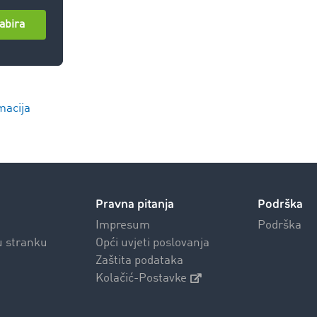
macija
Pravna pitanja
Podrška
Impresum
Podrška
u stranku
Opći uvjeti poslovanja
Zaštita podataka
Kolačić-Postavke