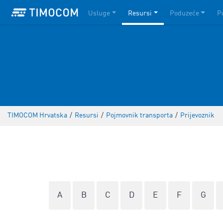
Usluge
Resursi
Poduzeće
P
TIMOCOM Hrvatska
/
Resursi
/
Pojmovnik transporta
/
Prijevoznik
A
B
C
D
E
F
G