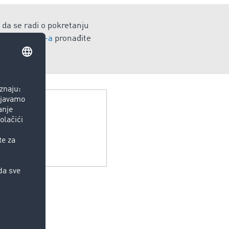
 da se radi o pokretanju
 iz TIMOCOM -a
pronađite
e.