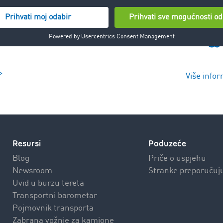
>
Više infor
Resursi
Poduzeće
Blog
Priče o uspjehu
Newsroom
Stranke preporučuj
Uvid u burzu tereta
Transportni barometar
Pojmovnik transporta
Zabrana vožnje za kamione