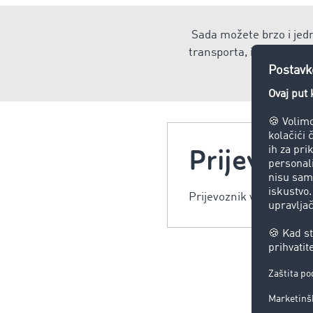
Sada možete brzo i jedn
transporta, implementac
o
Prijevozn
Prijevoznik vrši transpo