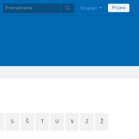
Prijava
Hrvatski
S
Š
T
U
V
Z
Ž