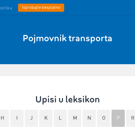
Isprobajte besplatno
odrška
Pojmovnik transporta
Upisi u leksikon
H
I
J
K
L
M
N
O
P
R