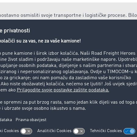
ostavno osmisliti svoje transportne i logističke procese. Bilo
iji ili upravljanju narudžbama, u
Pametni logistički sistem
dgovarajuću aplikaciju za svoje potrebe i stupanj digitalizacij
ik
rt tovara preko zemlje, vode ili zrakom.