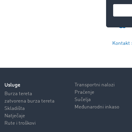
Kontakt 
Usluge
Transportni nalozi
Praćenje
Burza tereta
Sučelja
zatvorena burza tereta
Međunarodni inkaso
Skladišta
Natječaje
Rute i troškovi