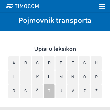
Pojmovnik transporta
Upisi u leksikon
A
B
C
D
E
F
G
H
I
J
K
L
M
N
O
P
R
S
Š
T
U
V
Z
Ž