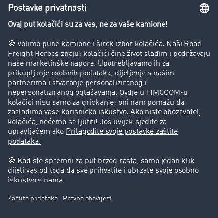
Zabrana vožnje za kamione
Poduzeće
Priče o uspjehu
Stranke preporučuju stranku
Pravna pitanja
Impresum
Opći uvjeti poslovanja
Zaštita podataka
Kolačić-Postavke