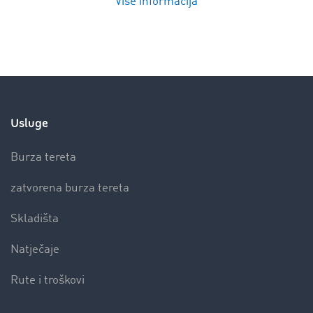
Više informacija
Usluge
Burza tereta
zatvorena burza tereta
Skladišta
Natječaje
Rute i troškovi