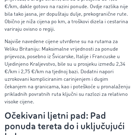
€/km, dakle gotovo na razini ponude. Ovdje razlika nije
bila tako jasna, jer dopuštaju dulje, prekogranične rute.
Obično je niža cijena po km, a troškovi dizela i cestarina
variraju ovisno o regiji.
Najviše navedene cijene utvrđene su na rutama za
Veliku Britaniju: Maksimalne vrijednosti za ponude
prijevoza, posebno iz Švicarske, Italije i Francuske u
Ujedinjeno Kraljevstvo, bile su u prosjeku između 2,34
€/km i 2,75 €/km na tjednoj bazi. Dodatni napori
uzrokovani kompliciranim carinjenjem i dugim
čekanjem na granicama, kao i poteškoće u pronalaženju
prikladnih povratnih ruta ključni su razlozi za relativno
visoke cijene.
Očekivani ljetni pad: Pad
ponuda tereta do i uključujući