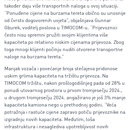
također daju više transportnih naloga u ovoj situaciji.
“Ponuđene cijene na burzama tereta obično su unosnije
od čvrsto dogovorenih uvjeta”, objašnjava Gunnar
Gburek, voditelj poslova u TIMOCOM-u. “Prijevoznici
često nisu spremni pružiti svojim klijentima više
kapaciteta po relativno niskim cijenama prijevoza. Zbog
toga mnogi klijenti počinju nuditi otvorene transportne
naloge na burzama tereta.”
Manjak vozača i povećanje broja stečajeva pridonose
uskim grlima kapaciteta na tržištu prijevoza. Na
TIMOCOM tržištu, nakon prošlogodišnjeg pada od 28% u
ponudi utovarnog prostora u prvom tromjesečju 2024.,
u drugom tromjesečju 2024. angažirano je još 3% manje
kapaciteta kamiona nego u prethodnoj godini. “Veća
potražnja i rastuće cijene zapravo potiču prijevoznike na
izgradnju novih kapaciteta. Međutim, loša
infrastruktura i nesaglediva upotrebljivost novih