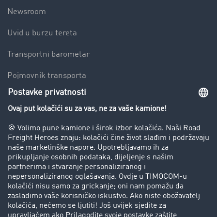
Newsroom
Uvid u burzu tereta
Transportni barometar
Pojmovnik transporta
Zabrana vožnje za kamione
Poduzeće
Priče o uspjehu
Stranke preporučuju stranku
Pravna pitanja
Impresum