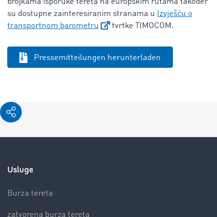
brojkama isporuke tereta na europskim rutama također
su dostupne zainteresiranim stranama u
Izvješću o
transportnom barometru
tvrtke TIMOCOM.
Pressemitteilungen herunterladen
Usluge
Burza tereta
zatvorena burza tereta