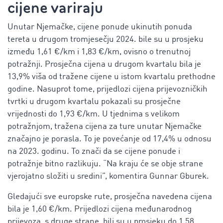
cijene variraju
Unutar Njemačke, cijene ponude ukinutih ponuda
tereta u drugom tromjesečju 2024. bile su u prosjeku
između 1,61 €/km i 1,83 €/km, ovisno o trenutnoj
potražnji. Prosječna cijena u drugom kvartalu bila je
13,9% viša od tražene cijene u istom kvartalu prethodne
godine. Nasuprot tome, prijedlozi cijena prijevozničkih
tvrtki u drugom kvartalu pokazali su prosječne
vrijednosti do 1,93 €/km. U tjednima s velikom
potražnjom, tražena cijena za ture unutar Njemačke
značajno je porasla. To je povećanje od 17,4% u odnosu
na 2023. godinu. To znači da se cijene ponude i
potražnje bitno razlikuju. “Na kraju će se obje strane
vjerojatno složiti u sredini”, komentira Gunnar Gburek.
Gledajući sve europske rute, prosječna navedena cijena
bila je 1,60 €/km. Prijedlozi cijena međunarodnog
prijevoza, s druge strane, bili su u prosjeku do 1,58