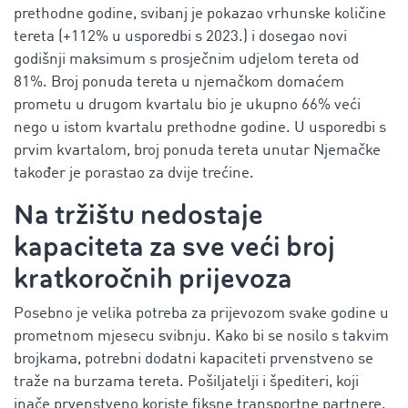
prethodne godine, svibanj je pokazao vrhunske količine
tereta (+112% u usporedbi s 2023.) i dosegao novi
godišnji maksimum s prosječnim udjelom tereta od
81%. Broj ponuda tereta u njemačkom domaćem
prometu u drugom kvartalu bio je ukupno 66% veći
nego u istom kvartalu prethodne godine. U usporedbi s
prvim kvartalom, broj ponuda tereta unutar Njemačke
također je porastao za dvije trećine.
Na tržištu nedostaje
kapaciteta za sve veći broj
kratkoročnih prijevoza
Posebno je velika potreba za prijevozom svake godine u
prometnom mjesecu svibnju. Kako bi se nosilo s takvim
brojkama, potrebni dodatni kapaciteti prvenstveno se
traže na burzama tereta. Pošiljatelji i špediteri, koji
inače prvenstveno koriste fiksne transportne partnere,