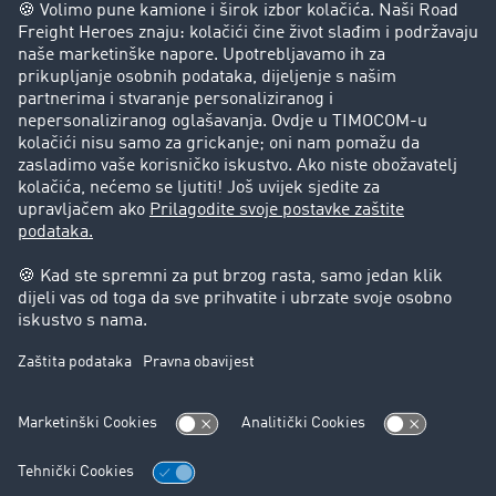
Poduzeće
Priče o uspjehu
Stranke preporučuju stranku
Pravna pitanja
Impresum
Opći uvjeti poslovanja
Zaštita podataka
Kolačić-Postavke
Podrška
Podrška