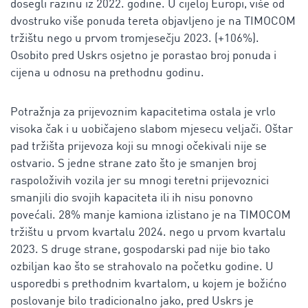
dosegli razinu iz 2022. godine. U cijeloj Europi, više od
dvostruko više ponuda tereta objavljeno je na TIMOCOM
tržištu nego u prvom tromjesečju 2023. (+106%).
Osobito pred Uskrs osjetno je porastao broj ponuda i
cijena u odnosu na prethodnu godinu.
Potražnja za prijevoznim kapacitetima ostala je vrlo
visoka čak i u uobičajeno slabom mjesecu veljači. Oštar
pad tržišta prijevoza koji su mnogi očekivali nije se
ostvario. S jedne strane zato što je smanjen broj
raspoloživih vozila jer su mnogi teretni prijevoznici
smanjili dio svojih kapaciteta ili ih nisu ponovno
povećali. 28% manje kamiona izlistano je na TIMOCOM
tržištu u prvom kvartalu 2024. nego u prvom kvartalu
2023. S druge strane, gospodarski pad nije bio tako
ozbiljan kao što se strahovalo na početku godine. U
usporedbi s prethodnim kvartalom, u kojem je božićno
poslovanje bilo tradicionalno jako, pred Uskrs je