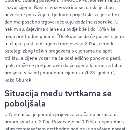
Gburek, voditelj poslova u TIMOCOM-u, komentirajući
razvoj cijena. Rast cijena vozarina sezonski je zbog
povećane potražnje u tjednima prije Uskrsa, jer u tim
danima posebno trgovci očekuju dodatne isporuke. U
nekim slučajevima cijene su ovdje bile i do 16% više
nego prethodne godine. “Očekuje se da će porast cijena
u ožujku pasti u drugom tromjesečju 2024., između
ostalog, zbog teških pregovora o cijenama na spot
tržištu, a cijene vozarina će posljedično ponovno pasti.
Ipak, može se pretpostaviti da će cijena kilometra biti u
prosjeku viša od ponuđenih cijena za 2023. godinu”,
kaže Gburek.
Situacija među tvrtkama se
poboljšala
U Njemačkoj je ponuda prijevoza značajno porasla u
prvom kvartalu 2024. Povećanje od 102% u usporedbi s
istim tromjesečjem prethodne godine je značajan porast