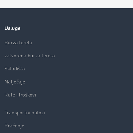
Usluge
Burza tereta
zatvorena burza tereta
Skladišta
Natječaje
Rute i troškovi
Transportni nalozi
Praćenje