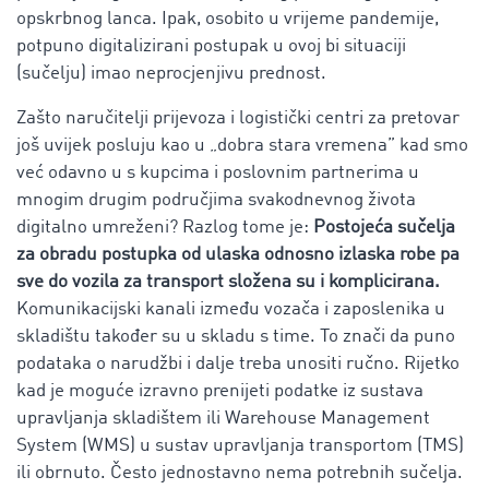
opskrbnog lanca. Ipak, osobito u vrijeme pandemije,
potpuno digitalizirani postupak u ovoj bi situaciji
(sučelju) imao neprocjenjivu prednost.
Zašto naručitelji prijevoza i logistički centri za pretovar
još uvijek posluju kao u „dobra stara vremena” kad smo
već odavno u s kupcima i poslovnim partnerima u
mnogim drugim područjima svakodnevnog života
digitalno umreženi? Razlog tome je:
Postojeća sučelja
za obradu postupka od ulaska odnosno izlaska robe pa
sve do vozila za transport složena su i komplicirana.
Komunikacijski kanali između vozača i zaposlenika u
skladištu također su u skladu s time. To znači da puno
podataka o narudžbi i dalje treba unositi ručno. Rijetko
kad je moguće izravno prenijeti podatke iz sustava
upravljanja skladištem ili Warehouse Management
System (WMS) u sustav upravljanja transportom (TMS)
ili obrnuto. Često jednostavno nema potrebnih sučelja.