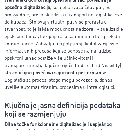
vremenski učinkovitiji opskrbni lanac
,
potrebna je
opsežna digitalizacija
, koja obuhvaća čitav put, od
proizvodnje, preko skladišta i transportne logistike, sve
do kupaca. Što ovaj virtualni put više prerasta u
stvarnost, to je lakša mogućnost nadzora i vizualizacije
opskrbng lanca, bez papira, a samim tim i bez prekida
komunikacije. Zahvaljujući potpunoj digitalizaciji svih
informativnih procesa koji se odnose na narudžbe,
opskrbni lanac postiže više učinkovitosti i
transparentnosti, (ključne riječi: End-to-End-Visibility)
što
značajno povećava sigurnost i performanse
.
Logistički se procesi stoga mogu povezati s, danas
uvelike automatiziranim, procesima u intralogistici.
Ključna je jasna definicija podataka
koji se razmjenjuju
Bitna točka funkcionalne digitalizacije i uspješnog