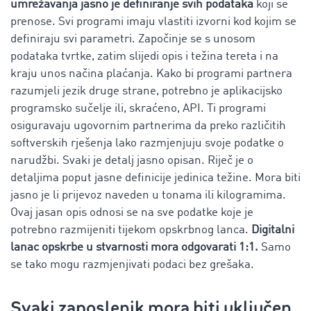
umrežavanja jasno je definiranje svih podataka
koji se
prenose. Svi programi imaju vlastiti izvorni kod kojim se
definiraju svi parametri. Započinje se s unosom
podataka tvrtke, zatim slijedi opis i težina tereta i na
kraju unos načina plaćanja. Kako bi programi partnera
razumjeli jezik druge strane, potrebno je aplikacijsko
programsko sučelje ili, skraćeno, API. Ti programi
osiguravaju ugovornim partnerima da preko različitih
softverskih rješenja lako razmjenjuju ​svoje podatke o
narudžbi. Svaki je detalj jasno opisan. Riječ je o
detaljima poput jasne definicije jedinica težine. Mora biti
jasno je li prijevoz naveden u tonama ili kilogramima.
Ovaj jasan opis odnosi se na sve podatke koje je
potrebno razmijeniti tijekom opskrbnog lanca.
Digitalni
lanac opskrbe u stvarnosti mora odgovarati 1:1.
Samo
se tako mogu razmjenjivati ​​podaci bez grešaka.
Svaki zaposlenik mora biti uključen