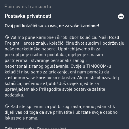
Pojmovnik transporta
Zabrana vožnje za kamione
Poduzeće
Priče o uspjehu
Stranke preporučuju stranku
Pravna pitanja
Impresum
Opći uvjeti poslovanja
Zaštita podataka
Kolačić-Postavke