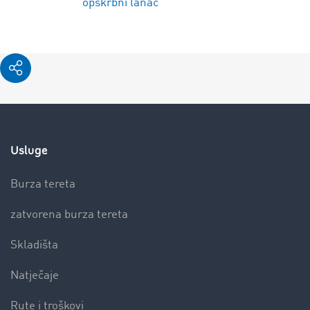
opskrbni lanac
Usluge
Burza tereta
zatvorena burza tereta
Skladišta
Natječaje
Rute i troškovi