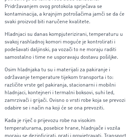
Pridržavanjem ovog protokola sprječava se
kontaminacija, a krajnjim potrošačima jamči se da će
svaki proizvod biti naručene kvalitete.
Hladnjaci su danas kompjuterizirani, temperaturu u
svakoj rashladnoj komori moguće je kontrolirati i
podešavati daljinski, pa vozači to ne moraju raditi
samostalno i time ne usporavaju dostavu pošiljke.
Osim hladnjaka tu su i materijali za pakiranje i
održavanje temperature tijekom transporta i to:
različite vrste gel pakiranja, stacionarni i mobilni
hladnjaci, kontejneri i termalni boksovi, suhi led,
zamrzivači i grijači. Ovisno o vrsti robe koja se prevozi
odabire se i način na koji će se ona prevoziti.
Kada je riječ o prijevozu robe na visokim
temperaturama, posebice hrane, hladnjače i vozila
moraju se dezinficirati, prati i provjetravati. Transport