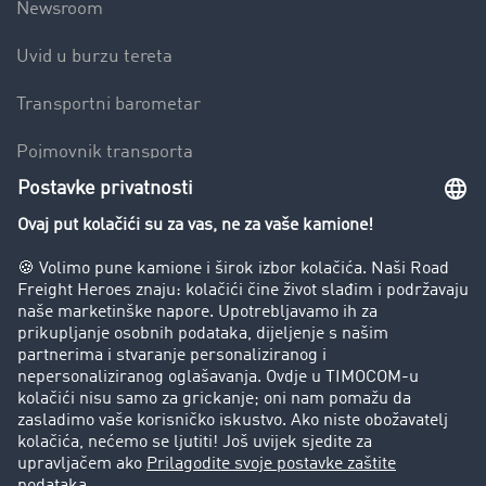
Newsroom
Uvid u burzu tereta
Transportni barometar
Pojmovnik transporta
Zabrana vožnje za kamione
Poduzeće
Priče o uspjehu
Stranke preporučuju stranku
Pravna pitanja
Impresum