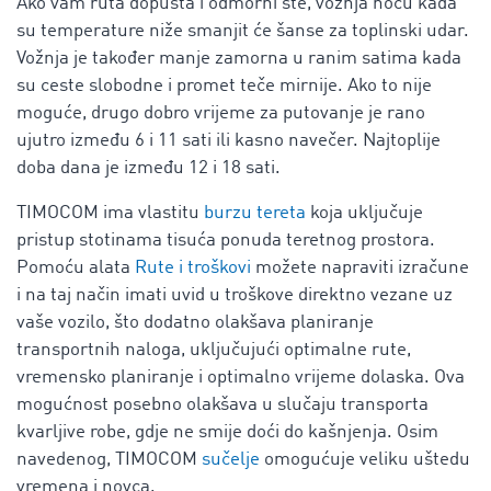
Ako vam ruta dopušta i odmorni ste, vožnja noću kada
su temperature niže smanjit će šanse za toplinski udar.
Vožnja je također manje zamorna u ranim satima kada
su ceste slobodne i promet teče mirnije. Ako to nije
moguće, drugo dobro vrijeme za putovanje je rano
ujutro između 6 i 11 sati ili kasno navečer. Najtoplije
doba dana je između 12 i 18 sati.
TIMOCOM ima vlastitu
burzu tereta
koja uključuje
pristup stotinama tisuća ponuda teretnog prostora.
Pomoću alata
Rute i troškovi
možete napraviti izračune
i na taj način imati uvid u troškove direktno vezane uz
vaše vozilo, što dodatno olakšava planiranje
transportnih naloga, uključujući optimalne rute,
vremensko planiranje i optimalno vrijeme dolaska. Ova
mogućnost posebno olakšava u slučaju transporta
kvarljive robe, gdje ne smije doći do kašnjenja. Osim
navedenog, TIMOCOM
sučelje
omogućuje veliku uštedu
vremena i novca.