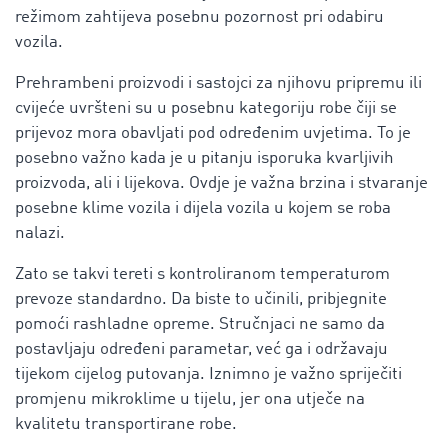
režimom zahtijeva posebnu pozornost pri odabiru
vozila.
Prehrambeni proizvodi i sastojci za njihovu pripremu ili
cvijeće uvršteni su u posebnu kategoriju robe čiji se
prijevoz mora obavljati pod određenim uvjetima. To je
posebno važno kada je u pitanju isporuka kvarljivih
proizvoda, ali i lijekova. Ovdje je važna brzina i stvaranje
posebne klime vozila i dijela vozila u kojem se roba
nalazi.
Zato se takvi tereti s kontroliranom temperaturom
prevoze standardno. Da biste to učinili, pribjegnite
pomoći rashladne opreme. Stručnjaci ne samo da
postavljaju određeni parametar, već ga i održavaju
tijekom cijelog putovanja. Iznimno je važno spriječiti
promjenu mikroklime u tijelu, jer ona utječe na
kvalitetu transportirane robe.