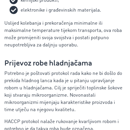
kemijski produkti;
elektronike i građevinskih materijala.
Uslijed kolebanja i prekoračenja minimalne ili
maksimalne temperature tijekom transporta, ova roba
može promijeniti svoja svojstva i postati potpuno
neupotrebljiva za daljnju uporabu.
Prijevoz robe hladnjačama
Potrebno je poštovati protokol rada kako ne bi došlo do
prekida hladnog lanca kada je u pitanju upravljanje
robom u hladnjačama. Cilj je spriječiti toplinske šokove
koji stvaraju mikroorganizme. Novonastali
mikroorganizmi mijenjaju karakteristike proizvoda i
time utječu na njegovu kvalitetu.
HACCP protokol nalaže rukovanje kvarljivom robom i
potrebno je da takva roba bude označena.