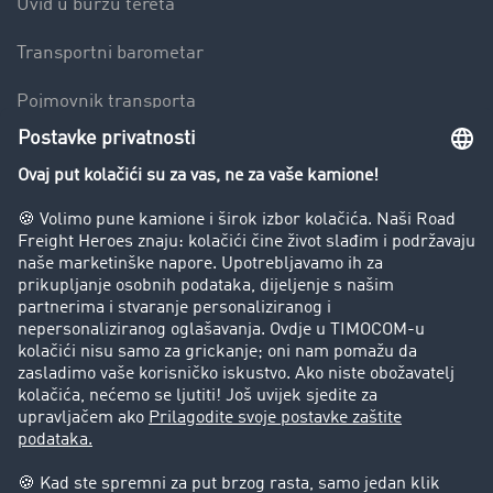
Uvid u burzu tereta
Transportni barometar
Pojmovnik transporta
Zabrana vožnje za kamione
Poduzeće
Priče o uspjehu
Stranke preporučuju stranku
Pravna pitanja
Impresum
Opći uvjeti poslovanja