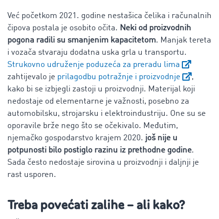
Već početkom 2021. godine nestašica čelika i računalnih
čipova postala je osobito očita.
Neki od proizvodnih
pogona radili su smanjenim kapacitetom
. Manjak tereta
i vozača stvaraju dodatna uska grla u transportu.
Strukovno udruženje poduzeća za preradu lima
zahtijevalo je
prilagodbu potražnje i proizvodnje
,
kako bi se izbjegli zastoji u proizvodnji. Materijal koji
nedostaje od elementarne je važnosti, posebno za
automobilsku, strojarsku i elektroindustriju. One su se
oporavile brže nego što se očekivalo. Međutim,
njemačko gospodarstvo krajem 2020.
još nije u
potpunosti bilo postiglo razinu iz prethodne godine
.
Sada često nedostaje sirovina u proizvodnji i daljnji je
rast usporen.
Treba povećati zalihe – ali kako?