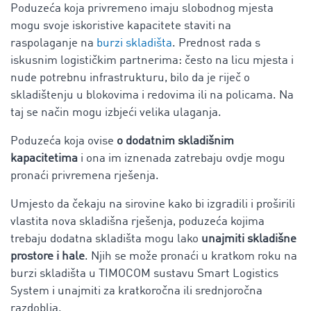
Poduzeća koja privremeno imaju slobodnog mjesta
mogu svoje iskoristive kapacitete staviti na
raspolaganje na
burzi skladišta
. Prednost rada s
iskusnim logističkim partnerima: često na licu mjesta i
nude potrebnu infrastrukturu, bilo da je riječ o
skladištenju u blokovima i redovima ili na policama. Na
taj se način mogu izbjeći velika ulaganja.
Poduzeća koja ovise
o dodatnim skladišnim
kapacitetima
i ona im iznenada zatrebaju ovdje mogu
pronaći privremena rješenja.
Umjesto da čekaju na sirovine kako bi izgradili i proširili
vlastita nova skladišna rješenja, poduzeća kojima
trebaju dodatna skladišta mogu lako
unajmiti skladišne
prostore i hale
. Njih se može pronaći u kratkom roku na
burzi skladišta u TIMOCOM sustavu Smart Logistics
System i unajmiti za kratkoročna ili srednjoročna
razdoblja.