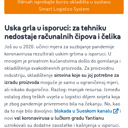
Odmah isprobajte burzu skladišta u sustavu
Smart Logistics System
Uska grla u isporuci: za tehniku
nedostaje računalnih čipova i čelika
Još su u 2020. učinci mjera za suzbijanje pandemije
koronavirusa rezultirali uskim grlima u isporuci. U
mnogim je privatnim kućanstvima došlo do gomilanja i
skladištenja svakodnevnih proizvoda. Za proizvodnu
industriju, skladištenje
sirovina koje su joj potrebne za
izradu proizvoda
moguće je samo u ograničenoj mjeri,
ali nikako dugoročno. Razlog: manjak resursa. Između
ostalog zbog teških uvjeta u logistici diljem svijeta koja
je zbog pandemije privremeno bila na čekanju. No, kao
da to nije bilo dovoljno:
blokada u Sueskom kanalu
i
novi
val koronavirusa u lučkom gradu Yantianu
uzrokovali su dodatne zaostatke i kašnjenja u isporuci.