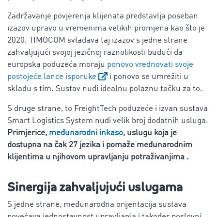
Zadržavanje povjerenja klijenata predstavlja poseban
izazov upravo u vremenima velikih promjena kao što je
2020. TIMOCOM svladava taj izazov s jedne strane
zahvaljujući svojoj jezičnoj raznolikosti budući da
europska poduzeća moraju
ponovo vrednovati svoje
postojeće lance isporuke
i ponovo se umrežiti u
skladu s tim. Sustav nudi idealnu polaznu točku za to.
S druge strane, to FreightTech poduzeće i izvan sustava
Smart Logistics System nudi velik broj dodatnih usluga.
Primjerice,
međunarodni inkaso
, uslugu koja je
dostupna na čak 27 jezika i pomaže međunarodnim
klijentima u njihovom upravljanju potraživanjima .
Sinergija zahvaljujući uslugama
S jedne strane, međunarodna orijentacija sustava
povećava jednostavnost upravljanja i također poslovni