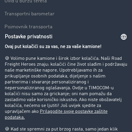
Uvid u burzu tereta
Transportni barometar
Pojmovnik transporta
Zabrana vožnje za kamione
Poduzeće
Priče o uspjehu
Stranke preporučuju stranku
Pravna pitanja
Impresum
Opći uvjeti poslovanja