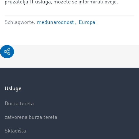
pružatelja IT usluga, možete se informirati ovdje.
Schlagworte:
međunarodnost
Europa
Usluge
Burza tereta
zatvorena burza tereta
Skladišta