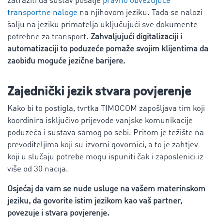
zatražiti da sustav pošalje
pravno obvezujuće
transportne naloge
na njihovom jeziku. Tada se nalozi
šalju na jeziku primatelja uključujući sve dokumente
potrebne za transport.
Zahvaljujući digitalizaciji i
automatizaciji to poduzeće pomaže svojim klijentima da
zaobiđu moguće jezične barijere.
Zajednički jezik stvara povjerenje
Kako bi to postigla, tvrtka TIMOCOM zapošljava tim koji
koordinira isključivo prijevode vanjske komunikacije
poduzeća i sustava samog po sebi. Pritom je težište na
prevoditeljima koji su izvorni govornici, a to je zahtjev
koji u slučaju potrebe mogu ispuniti čak i zaposlenici iz
više od 30 nacija.
Osjećaj da vam se nude usluge na vašem materinskom
jeziku, da govorite istim jezikom kao vaš partner,
povezuje i stvara povjerenje.