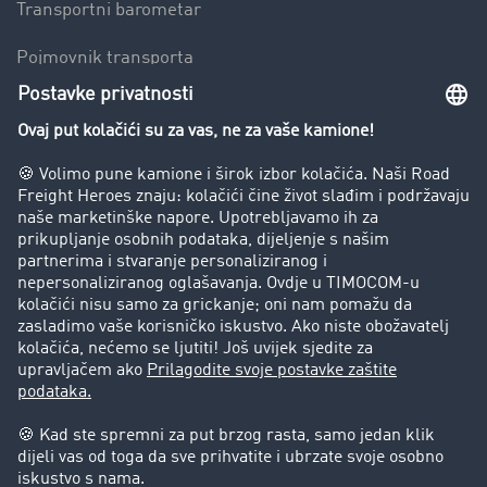
Transportni barometar
Pojmovnik transporta
Zabrana vožnje za kamione
Poduzeće
Priče o uspjehu
Stranke preporučuju stranku
Pravna pitanja
Impresum
Opći uvjeti poslovanja
Zaštita podataka