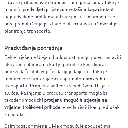
izravno prilagođavati transportnim procesima. Tako je
moguće
predvidjeti prijeteću nestašicu kapaciteta
ili
nepredviđene probleme u transportu. To omogućuje
brže pronalaženje prikladnih alternativa i učinkovitije
planiranje transporta.
Predviđanje potražnje
Dakle, rješenja UI-ja u budućnosti mogu pojednostaviti
aktivnosti planiranja kad je potrebno koordinirati
proizvođače, dobavljače i krajnje klijente. Tako je
moguće ne samo zajamčiti optimalnu provedbu
transporta. Primjena softvera s podrškom UI-ja u
slučaju kašnjenja u procesu transporta mogla bi
također omogućiti
procjenu mogućih utjecaja na
vrijeme, troškove i prihode
te se koristiti kao predložak
za odluke.
Osim toga, primjena UI-ja omogućuje poduzećima