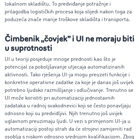
lokalnom skladištu. To predviđanje potražnje i
prilagodba logističkih procesa koja slijedi nakon toga za
poduzeća znače manje troškove skladišta i transporta.
Čimbenik „čovjek” i UI
ne moraju biti
u suprotnosti
UI u teoriji posjeduje mnoge prednosti kao što je
potencijal za poboljšavanje utjecaja automatiziranih
aktivnosti. Tako rješenja UI-ja mogu preuzeti funkcije i
konkretne operativne zadatke za koje je danas još uvijek
potrebno ljudsko razmišljanje i odlučivanje. Trenutno se
UI može koristiti pri automatizaciji jednostavnih
zadataka u radnoj svakodnevici koji se često ponavljaju
odnosno koji su predvidljivi. Njih trenutno još uvijek
uglavnom preuzimaju ljudi. U vezi s primjenom UI-ja u
automatizaciji postoji strah da će strojevi zamijeniti rad
osoblja s niskom odnosno srednjom kvalifikacijom. Zbog