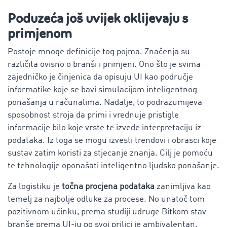
Poduzeća još uvijek oklijevaju s
primjenom
Postoje mnoge definicije tog pojma. Značenja su
različita ovisno o branši i primjeni. Ono što je svima
zajedničko je činjenica da opisuju UI kao područje
informatike koje se bavi simulacijom inteligentnog
ponašanja u računalima. Nadalje, to podrazumijeva
sposobnost stroja da primi i vrednuje pristigle
informacije bilo koje vrste te izvede interpretaciju iz
podataka. Iz toga se mogu izvesti trendovi i obrasci koje
sustav zatim koristi za stjecanje znanja. Cilj je pomoću
te tehnologije oponašati inteligentno ljudsko ponašanje.
Za logistiku je
točna procjena podataka
zanimljiva kao
temelj za najbolje odluke za procese. No unatoč tom
pozitivnom učinku, prema studiji udruge Bitkom stav
branše prema UI-ju po svoj prilici je ambivalentan.