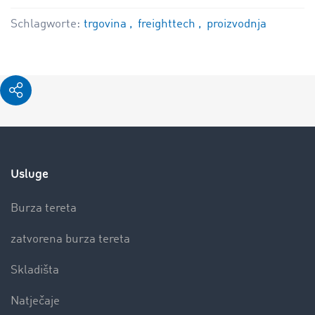
Schlagworte:
trgovina
freighttech
proizvodnja
Usluge
Burza tereta
zatvorena burza tereta
Skladišta
Natječaje