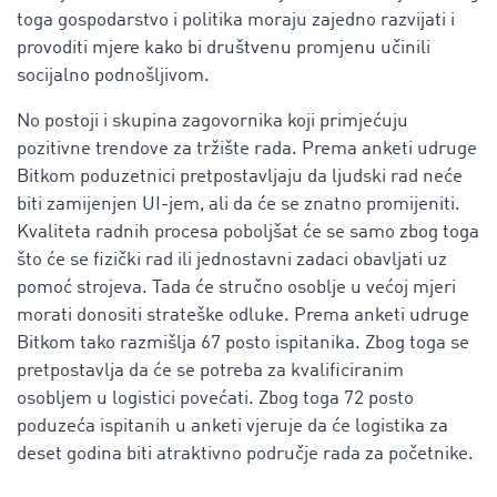
toga gospodarstvo i politika moraju zajedno razvijati i
provoditi mjere kako bi društvenu promjenu učinili
socijalno podnošljivom.
No postoji i skupina zagovornika koji primjećuju
pozitivne trendove za tržište rada. Prema anketi udruge
Bitkom poduzetnici pretpostavljaju da ljudski rad neće
biti zamijenjen UI-jem, ali da će se znatno promijeniti.
Kvaliteta radnih procesa poboljšat će se samo zbog toga
što će se fizički rad ili jednostavni zadaci obavljati uz
pomoć strojeva. Tada će stručno osoblje u većoj mjeri
morati donositi strateške odluke. Prema anketi udruge
Bitkom tako razmišlja 67 posto ispitanika. Zbog toga se
pretpostavlja da će se potreba za kvalificiranim
osobljem u logistici povećati. Zbog toga 72 posto
poduzeća ispitanih u anketi vjeruje da će logistika za
deset godina biti atraktivno područje rada za početnike.