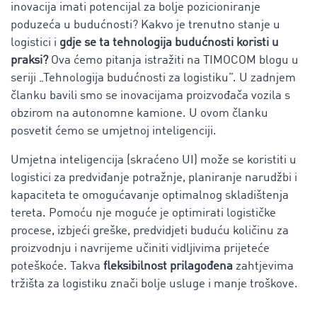
inovacija imati potencijal za bolje pozicioniranje
poduzeća u budućnosti? Kakvo je trenutno stanje u
logistici i
gdje se ta tehnologija budućnosti koristi u
praksi?
Ova ćemo pitanja istražiti na TIMOCOM blogu u
seriji „Tehnologija budućnosti za logistiku”. U zadnjem
članku bavili smo se inovacijama proizvođača vozila s
obzirom na autonomne kamione. U ovom članku
posvetit ćemo se umjetnoj inteligenciji.
Umjetna inteligencija (skraćeno UI) može se koristiti u
logistici za predviđanje potražnje, planiranje narudžbi i
kapaciteta te omogućavanje optimalnog skladištenja
tereta. Pomoću nje moguće je optimirati logističke
procese, izbjeći greške, predvidjeti buduću količinu za
proizvodnju i navrijeme učiniti vidljivima prijeteće
poteškoće. Takva
fleksibilnost prilagođena
zahtjevima
tržišta za logistiku znači bolje usluge i manje troškove.