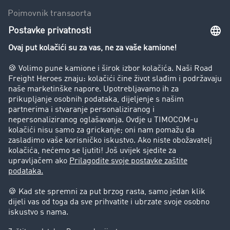
Pojmovnik transporta
Zabrana vožnje za kamione
Poduzeće
Priče o uspjehu
Stranke preporučuju stranku
Pravna pitanja
Impresum
Opći uvjeti poslovanja
Zaštita podataka
Kolačić-Postavke