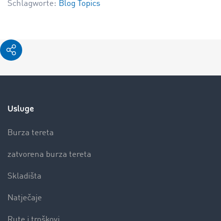
Schlagworte:
Blog Topics
Usluge
Burza tereta
zatvorena burza tereta
Skladišta
Natječaje
Rute i troškovi