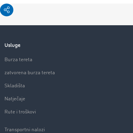
Usluge
Burza tereta
zatvorena burza tereta
Skladišta
Natječaje
Rute i troškovi
Transportni nalozi