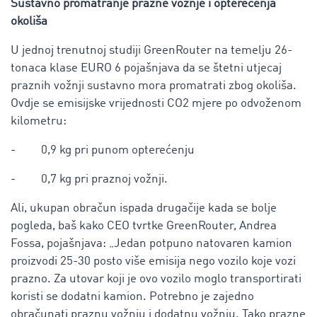
Sustavno promatranje prazne vožnje i opterećenja
okoliša
U jednoj trenutnoj studiji GreenRouter na temelju 26-
tonaca klase EURO 6 pojašnjava da se štetni utjecaj
praznih vožnji sustavno mora promatrati zbog okoliša.
Ovdje se emisijske vrijednosti CO2 mjere po odvoženom
kilometru:
- 0,9 kg pri punom opterećenju
- 0,7 kg pri praznoj vožnji.
Ali, ukupan obračun ispada drugačije kada se bolje
pogleda, baš kako CEO tvrtke GreenRouter, Andrea
Fossa, pojašnjava: „Jedan potpuno natovaren kamion
proizvodi 25-30 posto više emisija nego vozilo koje vozi
prazno. Za utovar koji je ovo vozilo moglo transportirati
koristi se dodatni kamion. Potrebno je zajedno
obračunati praznu vožnju i dodatnu vožnju. Tako prazne