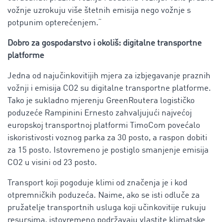
vožnje uzrokuju više štetnih emisija nego vožnje s
potpunim opterećenjem.“
Dobro za gospodarstvo i okoliš: digitalne transportne
platforme
Jedna od najučinkovitijih mjera za izbjegavanje praznih
vožnji i emisija CO2 su digitalne transportne platforme.
Tako je sukladno mjerenju GreenRoutera logističko
poduzeće Rampinini Ernesto zahvaljujući najvećoj
europskoj transportnoj platformi TimoCom povećalo
iskoristivosti voznog parka za 30 posto, a raspon dobiti
za 15 posto. Istovremeno je postiglo smanjenje emisija
CO2 u visini od 23 posto.
Transport koji pogoduje klimi od značenja je i kod
otpremničkih poduzeća. Naime, ako se isti odluče za
pružatelje transportnih usluga koji učinkovitije rukuju
resursima, istovremeno podržavaju vlastite klimatske