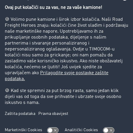
Zabrana vožnje za kamione
Poduzeće
Priče o uspjehu
Stranke preporučuju stranku
Pravna pitanja
Impresum
Opći uvjeti poslovanja
Zaštita podataka
Kolačić-Postavke
Podrška