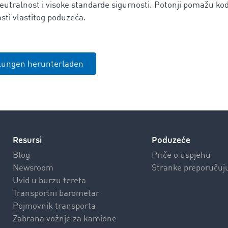
eutralnost i visoke standarde sigurnosti. Potonji pomažu ko
sti vlastitog poduzeća.
ilungen herunterladen
Resursi
Poduzeće
Blog
Priče o uspjehu
Newsroom
Stranke preporučuj
Uvid u burzu tereta
Transportni barometar
Pojmovnik transporta
Zabrana vožnje za kamione