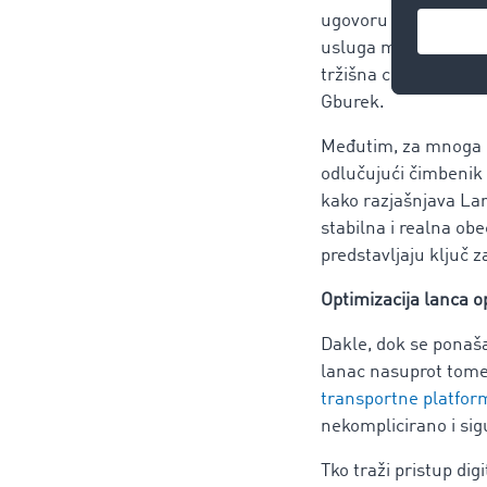
ugovoru koji se odno
usluga mora ugraditi
tržišna cijena uvije
Gburek.
Međutim, za mnoga pr
odlučujući čimbenik z
kako razjašnjava Lar
stabilna i realna obe
predstavljaju ključ z
Optimizacija lanca o
Dakle, dok se ponaš
lanac nasuprot tome
transportne platfor
nekomplicirano i sig
Tko traži pristup dig