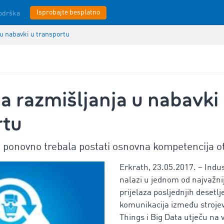
Isprobajte besplatno
odrška
u nabavki u transportu
 razmišljanja u nabavki
rtu
ka ponovno trebala postati osnovna kompetencija 
Erkrath, 23.05.2017. – Indus
nalazi u jednom od najvažni
prijelaza posljednjih desetlj
komunikacija između strojev
Things i Big Data utječu na