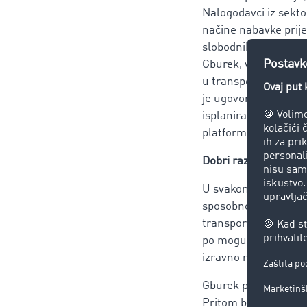
Nalogodavci iz sekto
načine nabavke prij
slobodnih utovarnih 
Gburek, voditelj po
u transportu putem d
je ugovoriti postoje
isplanirati i koji s
platforma dodatno je 
Dobri razlozi za dig
U svakom trenutku pr
sposobnost djelovan
transportne logistike
po mogućnosti samo s
izravno nastaje dugo
Gburek procjenjuje 
Pritom bi bilo pogre