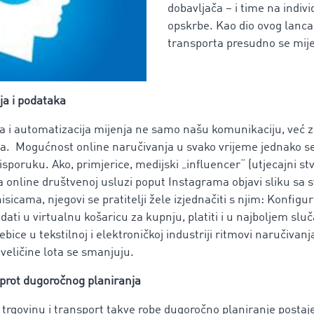
dobavljača – i time na indiv
opskrbe. Kao dio ovog lanca
transporta presudno se mij
ja i podataka
ija i automatizacija mijenja ne samo našu komunikaciju, već
ča. Mogućnost online naručivanja u svako vrijeme jednako s
isporuku. Ako, primjerice, medijski „influencer“ (utjecajni st
a online društvenoj usluzi poput Instagrama objavi sliku sa 
sicama, njegovi se pratitelji žele izjednačiti s njim: Konfigur
dati u virtualnu košaricu za kupnju, platiti i u najboljem sluč
ice u tekstilnoj i elektroničkoj industriji ritmovi naručivanj
i veličine lota se smanjuju.
uprot dugoročnog planiranja
 trgovinu i transport takve robe dugoročno planiranje postaje