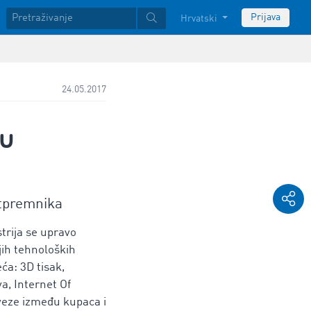
Prijava
Hrvatski
24.05.2017
 u
otpremnika
trija se upravo
jih tehnoloških
eća: 3D tisak,
a, Internet Of
 veze između kupaca i