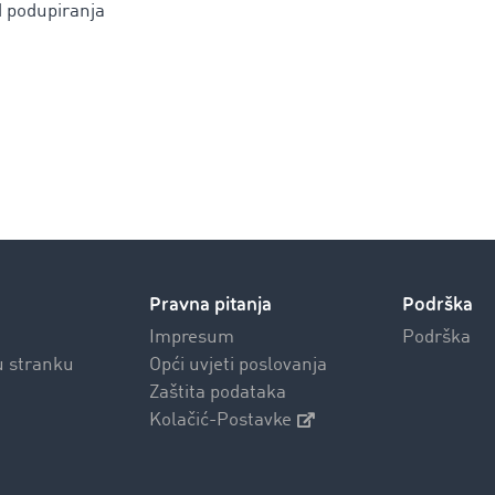
d podupiranja
Pravna pitanja
Podrška
Impresum
Podrška
u stranku
Opći uvjeti poslovanja
Zaštita podataka
Kolačić-Postavke