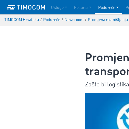
Usluge
Resursi
Poduzeće
P
TIMOCOM Hrvatska
/
Poduzeće
/
Newsroom
/
Promjena razmišljanja 
Promjena
transpo
Zašto bi logisti