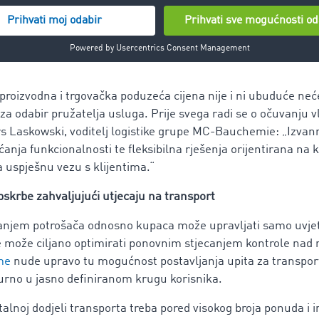
si na duže razdoblje može se izabrati samo procijenjena sred
 cjenovni pufer, jer ne zna kako će se tržište ponašati. To zn
k može utvrditi samo u stvarnom vremenu i izravno na
spot-t
oizvodna i trgovačka poduzeća cijena nije i ni ubuduće neće 
a odabir pružatelja usluga. Prije svega radi se o očuvanju vla
s Laskowski, voditelj logistike grupe MC-Bauchemie: „Izvanr
ćanja funkcionalnosti te fleksibilna rješenja orijentirana na 
a uspješnu vezu s klijentima.“
pskrbe zahvaljujući utjecaju na transport
anjem potrošača odnosno kupaca može upravljati samo uvjet
 može ciljano optimirati ponovnim stjecanjem kontrole nad 
me
nude upravo tu mogućnost postavljanja upita za transpor
urno u jasno definiranom krugu korisnika.
italnoj dodjeli transporta treba pored visokog broja ponuda i i