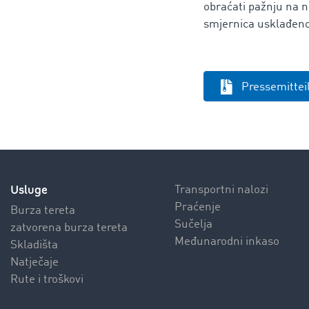
obraćati pažnju na n
smjernica usklađeno
Pressemitte
Usluge
Transportni nalozi
Praćenje
Burza tereta
Sučelja
zatvorena burza tereta
Međunarodni inkaso
Skladišta
Natječaje
Rute i troškovi