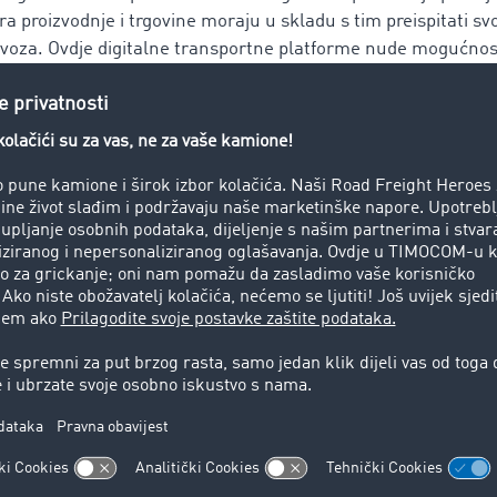
ra proizvodnje i trgovine moraju u skladu s tim preispitati s
evoza. Ovdje digitalne transportne platforme nude mogućno
prostora i odgovarajućih pružatelja prijevoznih usluga u k
slovanja najveće europske transportne platforme TimoCom, o
igitalnih platformi nikako ne dovodi okvirne ugovore u pita
će procese. Tako se kao kupac mogu koncentrirati na naloge 
e zbog vremenskog pritiska većinom ne rješavaju optimalno. 
rješenje za reakcije na tržišne fluktuacije i zadovoljenje pot
italnu nabavku u transportu
onaći odgovarajućeg pružatelja transportnih usluga i održat
ja. Ovo su prema Gburekovim riječima ključni argumenti za
 u vlastite ruke: „Budući izazov bit će dostavljanje kupcu ono
utra, ne prekosutra. Iz toga se ne mora nužno razviti trend
ročni poslovni odnos.“
da otpremnička poduzeća trenutno raspolažu s do 80 %
dugo
šno vjerovati da se okvirnim ugovorom dobiva cjenovna sigu