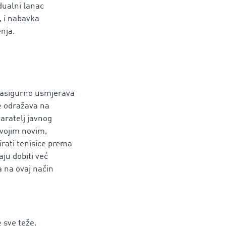
idualni lanac
, i nabavka
enja.
 zasigurno usmjerava
e odražava na
varatelj javnog
svojim novim,
irati tenisice prema
aju dobiti već
a na ovaj način
 sve teže.