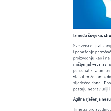
Između čovjeka, stro
Sve veća digitalizac
i ponašanje potroša
proizvodnju kao i na 
mišljenja) večeras n
personaliziranim teni
vlastitim željama, do
sljedećeg dana. Poseb
postaju nepravilniji 
Agilna rješenja nas
Time za proizvodnju,