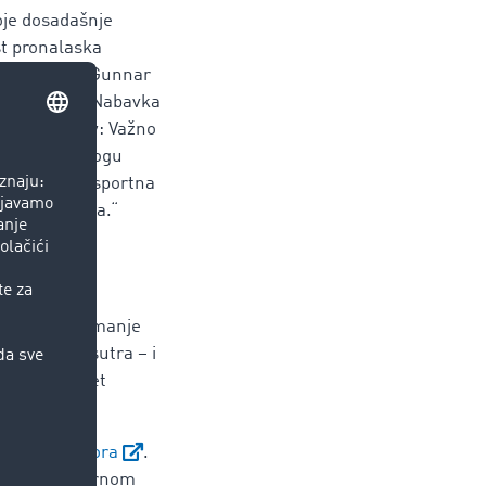
voje dosadašnje
st pronalaska
ratkom roku. Gunnar
bjašnjava: „Nabavka
nje. Naprotiv: Važno
koji se ne mogu
TimoCom transportna
reba klijenata.“
i vlastitu
 ponovno uzimanje
ga što želi sutra – i
 iz kojeg opet
ročnih ugovora
.
rnost. U okvirnom