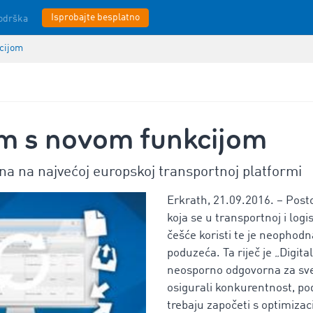
Isprobajte besplatno
odrška
cijom
 s novom funkcijom
na na najvećoj europskoj transportnoj platformi
Erkrath, 21.09.2016. – Postoj
koja se u transportnoj i logi
češće koristi te je neophodn
poduzeća. Ta riječ je „Digital
neosporno odgovorna za sve 
osigurali konkurentnost, p
trebaju započeti s optimizac