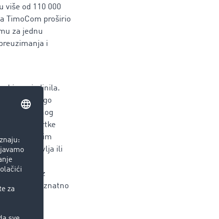
u više od 110 000
uga TimoCom proširio
rmu za jednu
 preuzimanja i
a bi se ujedinila.
jih bi se dugo
nogo dragocjenog
ogovornik tvrtke
 poduzeća našim
ce, zaglavlja ili
m TimoCom
 e-maila.“ Uz
 na taj način znatno
vjerojatnost