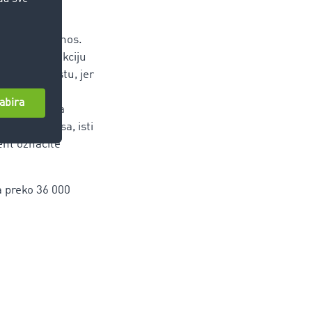
iguran prijenos.
 Uz novu funkciju
pravom mjestu, jer
ivanje
pka prijenosa
on prijenosa, isti
ent označite
a preko 36 000