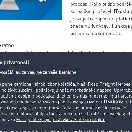
procesa. Kako bi dao podršk
korisnika, pružatelj IT-usl
je svoju transportnu platfo
značajnu funkciju. Funkcija
prijenosa dokumenata.
kratno
ijalo: Pronašli biste odgovarajući teret i oba poslovna partner
ali uobičajene dokumente putem faksa ili e-maila. Neke od n
 bi ni pristigli. Tada bi počelo telefoniranje, potrošilo se m
om bi se funkcijom upravo to trebalo promijeniti, tvrdi glasn
cija preuzimanja i prijenosa integrirana unutar direktorija
e prijenos najčešće traženih dokumenata kao što su EU-licen
ičke odgovornosti te ih tako staviti na raspolaganje ostali
se način izbjegava naporno slanje dokumenata putem faksa i
de vremena postoji i još jedna odlučujuća prednost: Korisnici
tnost, jer što je profil tvrtke detaljniji i jasniji, to je veća 