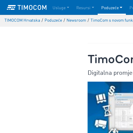
Usluge
Resursi
Poduzeće
P
TIMOCOM Hrvatska
/
Poduzeće
/
Newsroom
/
TimoCom s novom funk
TimoCom
Digitalna promje