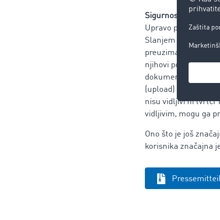
Sigurnost i vidljivost
Upravo prilikom digi
Slanjem putem javnih
preuzimanja i prijen
njihovi podaci podli
dokumentacije uvijek
(upload) u svako dob
nisu vidljivi ni tvr
vidljivim, mogu ga pr
Ono što je još znača
korisnika značajna je
Pressemitte