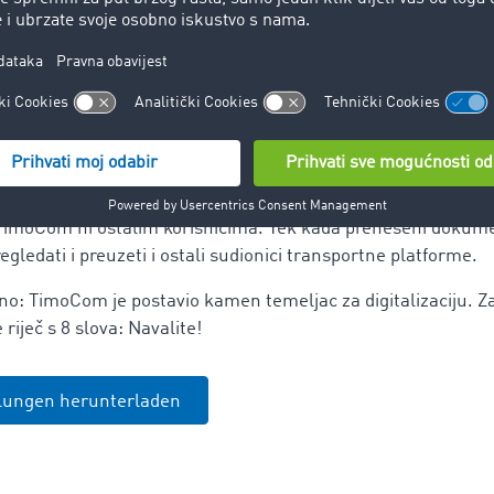
talne razmjene podataka oslanjate se na zaštitu podataka i s
 službi za poruke ili preko e-maila to često nije zajamčeno.
osa, TimoComovi korisnici su po pitanju zaštite podataka na 
ježu strogom njemačkom zakonu o zaštiti podataka, a pohranj
 se vrši sigurno i kriptirano. Osim toga, tijekom cijelo postu
a imate potpunu kontrolu nad vidljivošću dokumenata, jer nak
tci TimoCom ni ostalim korisnicima. Tek kada preneseni dokum
egledati i preuzeti i ostali sudionici transportne platforme.
jno: TimoCom je postavio kamen temeljac za digitalizaciju. Z
 riječ s 8 slova: Navalite!
ilungen herunterladen