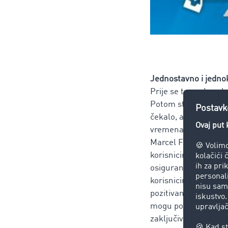
Jednostavno i jedno
Prije se to ovako odv
Potom ste razmjenjiv
čekalo, a neki čak ne
vremena i živaca. Ov
Marcel Frings: „Funk
korisnicima omogućuj
osiguranja prijevozn
korisnicima. Na taj 
pozitivan efekt ušte
mogu povećati konkuren
zaključivanja posla.