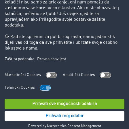
Pravna pitanja
Impresum
Opći uvjeti poslovanja
Zaštita podataka
Kolačić-Postavke
Podrška
Podrška
© TIMOCOM GmbH 2026. Sva prava pridržana