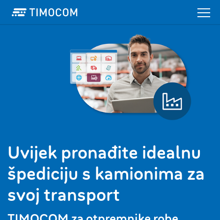
Uvijek pronađite idealnu
špediciju s kamionima za
svoj transport
TIMOCOM za otpremnike robe