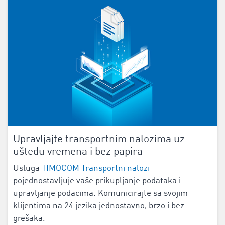
Upravljajte transportnim nalozima uz
uštedu vremena i bez papira
Usluga
TIMOCOM Transportni nalozi
pojednostavljuje vaše prikupljanje podataka i
upravljanje podacima. Komunicirajte sa svojim
klijentima na
24
jezika jednostavno, brzo i bez
grešaka.