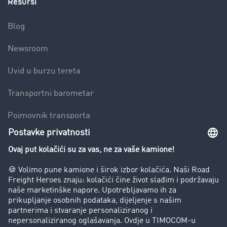
Resursi
Blog
Newsroom
Uvid u burzu tereta
Transportni barometar
Pojmovnik transporta
Zabrana vožnje za kamione
Poduzeće
Priče o uspjehu
Stranke preporučuju stranku