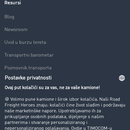
Resursi
Blog
Newsroom
Uvid u burzu tereta
Transportni barometar
Pojmovnik transporta
Zabrana vožnje za kamione
Poduzeće
Priče o uspjehu
Stranke preporučuju stranku