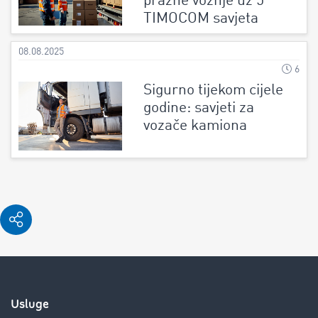
prazne vožnje uz 5
TIMOCOM savjeta
08.08.2025
6
Sigurno tijekom cijele
godine: savjeti za
vozače kamiona
Usluge