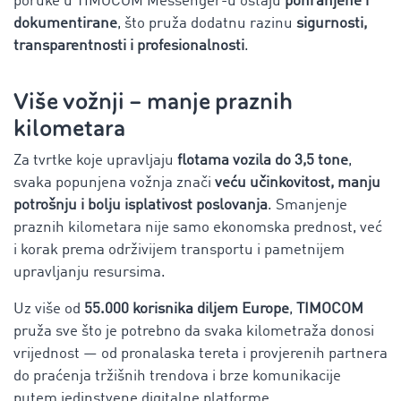
poruke u TIMOCOM Messenger-u ostaju
pohranjene i
dokumentirane
, što pruža dodatnu razinu
sigurnosti,
transparentnosti i profesionalnosti
.
Više vožnji – manje praznih
kilometara
Za tvrtke koje upravljaju
flotama vozila do 3,5 tone
,
svaka popunjena vožnja znači
veću učinkovitost, manju
potrošnju i bolju isplativost poslovanja
.
Smanjenje
praznih kilometara nije samo ekonomska prednost, već
i korak prema održivijem transportu i pametnijem
upravljanju resursima.
Uz više od
55.000 korisnika diljem Europe
,
TIMOCOM
pruža sve što je potrebno da svaka kilometraža donosi
vrijednost — od pronalaska tereta i provjerenih partnera
do praćenja tržišnih trendova i brze komunikacije
putem jedinstvene digitalne platforme.