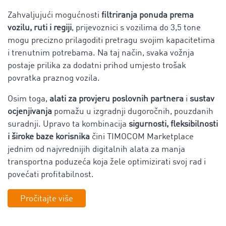
Zahvaljujući mogućnosti
filtriranja ponuda prema
vozilu, ruti i regiji
, prijevoznici s vozilima do 3,5 tone
mogu precizno prilagoditi pretragu svojim kapacitetima
i trenutnim potrebama.
Na taj način, svaka vožnja
postaje prilika za dodatni prihod umjesto trošak
povratka praznog vozila.
Osim toga,
alati za provjeru poslovnih partnera
i
sustav
ocjenjivanja
pomažu u izgradnji dugoročnih, pouzdanih
suradnji. Upravo ta kombinacija
sigurnosti, fleksibilnosti
i široke baze korisnika
čini TIMOCOM Marketplace
jednim od najvrednijih digitalnih alata za manja
transportna poduzeća koja žele optimizirati svoj rad i
povećati profitabilnost.
Pročitajte više