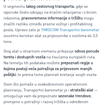
U segmentu
lakog cestovnog transporta
, gdje se
isporuke često odvijaju na kraćim relacijama i s brzim
rokovima,
pravovremene informacije o tržištu
mogu
značiti razliku između prazne vožnje i profitabilnog
posla.
Upravo zato je
TIMOCOM Transportni barometar
izuzetno koristan alat za prijevoznike s vozilima do 3,5
tone.
Ovaj alat u stvarnom vremenu prikazuje
odnos ponude
tereta i dostupnih vozila
na tisućama europskih ruta.
Na temelju tih podataka možete
prepoznati regije u
kojima postoji veća potražnja za prijevozom manjih
pošiljki
, te prema tome planirati kretanje svojih vozila
Osim što pomaže u svakodnevnom operativnom
planiranju, Transportni barometar je i
strateški alat
—
omogućuje vam da prepoznate
sezonske trendove
,
promjene u potražnji i razvoj tržišta u određenim