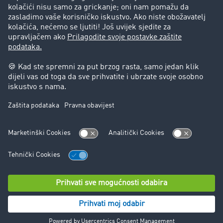
Pravna pitanja
Impresum
Opći uvjeti poslovanja
Zaštita podataka
Kolačić-Postavke
Podrška
Podrška
© TIMOCOM GmbH 2026. Sva prava pridržana