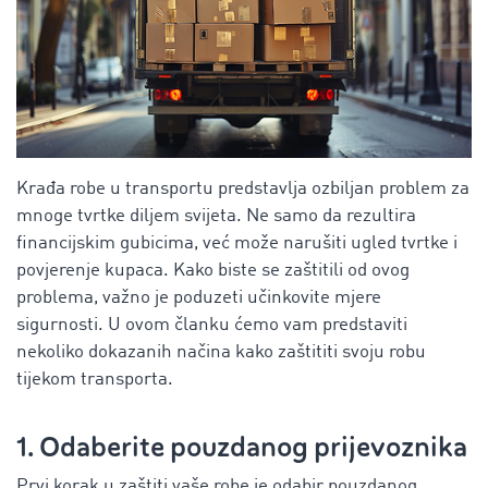
Krađa robe u transportu predstavlja ozbiljan problem za
mnoge tvrtke diljem svijeta. Ne samo da rezultira
financijskim gubicima, već može narušiti ugled tvrtke i
povjerenje kupaca. Kako biste se zaštitili od ovog
problema, važno je poduzeti učinkovite mjere
sigurnosti. U ovom članku ćemo vam predstaviti
nekoliko dokazanih načina kako zaštititi svoju robu
tijekom transporta.
1. Odaberite pouzdanog prijevoznika
Prvi korak u zaštiti vaše robe je odabir pouzdanog