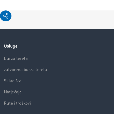
Usluge
Burza tereta
zatvorena burza tereta
Skladišta
Natječaje
Rute i troškovi