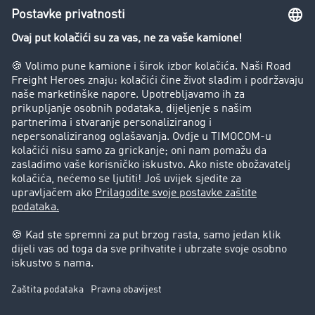
Zabrana vožnje za kamione
Poduzeće
Priče o uspjehu
Stranke preporučuju stranku
Pravna pitanja
Impresum
Opći uvjeti poslovanja
Zaštita podataka
Kolačić-Postavke