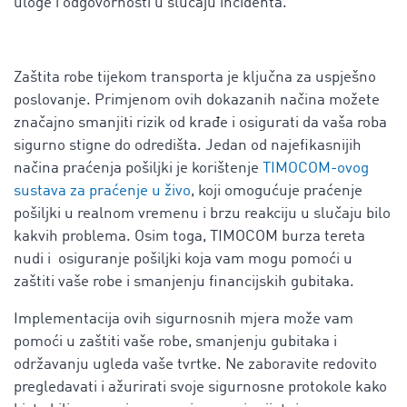
uloge i odgovornosti u slučaju incidenta.
Zaštita robe tijekom transporta je ključna za uspješno
poslovanje. Primjenom ovih dokazanih načina možete
značajno smanjiti rizik od krađe i osigurati da vaša roba
sigurno stigne do odredišta. Jedan od najefikasnijih
načina praćenja pošiljki je korištenje
TIMOCOM-ovog
sustava za praćenje u živo
, koji omogućuje praćenje
pošiljki u realnom vremenu i brzu reakciju u slučaju bilo
kakvih problema. Osim toga, TIMOCOM burza tereta
nudi i osiguranje pošiljki koja vam mogu pomoći u
zaštiti vaše robe i smanjenju financijskih gubitaka.
Implementacija ovih sigurnosnih mjera može vam
pomoći u zaštiti vaše robe, smanjenju gubitaka i
održavanju ugleda vaše tvrtke. Ne zaboravite redovito
pregledavati i ažurirati svoje sigurnosne protokole kako