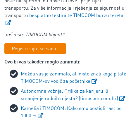
biste bili spremni na nove izazove i prijetnje u
transportu. Za više informacija i rješenja za sigurnost u
transportu
besplatno testirajte TIMOCOM burzu tereta
.
Još niste TIMOCOM klijent?
Registrirajte se sada!
Ovo bi vas također moglo zanimati
:
Možda vas je zanimalo, ali niste znali koga pitati:
TIMOCOM-ov vodič za početnike
Autonomna vožnja: Prilika za karijeru ili
smanjenje radnih mjesta? (timocom.com.hr)
Kamelia i TIMOCOM: Kako smo postigli rast od
1000 %