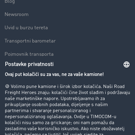
Blog
Newsroom
Uvid u burzu tereta
Transportni barometar
Pojmovnik transporta
Zabrana vožnje za kamione
Poduzeće
Priče o uspjehu
Stranke preporučuju stranku
Pravna pitanja