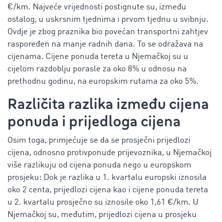
€/km. Najveće vrijednosti postignute su, između
ostalog, u uskrsnim tjednima i prvom tjednu u svibnju.
Ovdje je zbog praznika bio povećan transportni zahtjev
raspoređen na manje radnih dana. To se odražava na
cijenama. Cijene ponuda tereta u Njemačkoj su u
cijelom razdoblju porasle za oko 8% u odnosu na
prethodnu godinu, na europskim rutama za oko 5%.
Različita razlika između cijena
ponuda i prijedloga cijena
Osim toga, primjećuje se da se prosječni prijedlozi
cijena, odnosno protivponude prijevoznika, u Njemačkoj
više razlikuju od cijena ponuda nego u europskom
prosjeku: Dok je razlika u 1. kvartalu europski iznosila
oko 2 centa, prijedlozi cijena kao i
cijene ponuda tereta
u 2. kvartalu prosječno su iznosile oko 1,61 €/km. U
Njemačkoj su, međutim, prijedlozi cijena u prosjeku