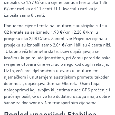
iznosili oko 1,97 €/km, a cijene ponuda tereta oko 1,86
€/km: razlika od 11 centi. U 1. kvartalu razlika je
iznosila samo 8 centi.
Ponudene cijene tereta na unutarnje austrijske rute u
Q2 kretale su se između 1,93 €/km i 2,20 €/km, u
prosjeku oko 2,08 €/km. Zanimljivo: Prijedlozi cijena u
prosjeku su iznosili samo 2,04 €/km i bili su 4 centa niži.
„Ukupno viši kilometarski troškovi objašnjavaju se
kraćim ukupnim udaljenostima, pri čemu pored dolaska
i vrijeme utovara čine veći udio nego kod dugih relacija.
Uz to, veći broj djelomičnih utovara u unutarnjem
njemačkom i unutarnjem austrijskom prometu također
doprinosi“, objašnjava Gunnar Gburek. „Osim toga,
nalogoprimci koji svojim klijentima nude GPS praćenje i
praćenje pošiljke uživo kao dodatnu uslugu imaju dobre
šanse za dogovor o višim transportnim cijenama.“
Pogled unaprijed: Stabilna