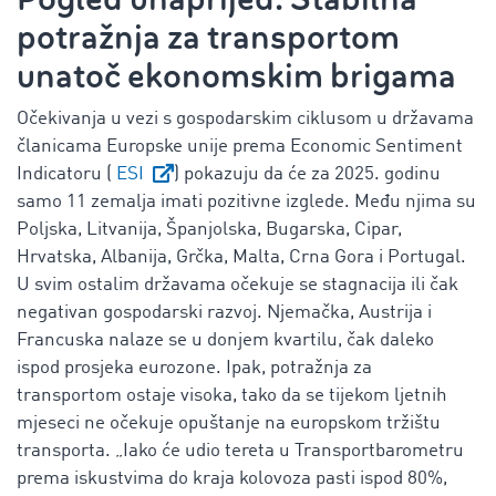
potražnja za transportom
unatoč ekonomskim brigama
Očekivanja u vezi s gospodarskim ciklusom u državama
članicama Europske unije prema Economic Sentiment
Indicatoru (
ESI
) pokazuju da će za 2025. godinu
samo 11 zemalja imati pozitivne izglede. Među njima su
Poljska, Litvanija, Španjolska, Bugarska, Cipar,
Hrvatska, Albanija, Grčka, Malta, Crna Gora i Portugal.
U svim ostalim državama očekuje se stagnacija ili čak
negativan gospodarski razvoj. Njemačka, Austrija i
Francuska nalaze se u donjem kvartilu, čak daleko
ispod prosjeka eurozone. Ipak, potražnja za
transportom ostaje visoka, tako da se tijekom ljetnih
mjeseci ne očekuje opuštanje na europskom tržištu
transporta. „Iako će udio tereta u Transportbarometru
prema iskustvima do kraja kolovoza pasti ispod 80%,