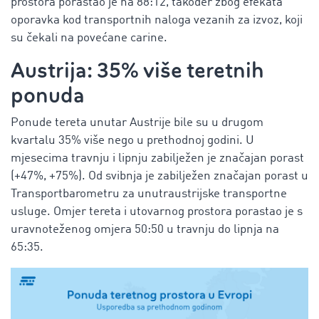
prostora porastao je na 88:12, također zbog efekata
oporavka kod transportnih naloga vezanih za izvoz, koji
su čekali na povećane carine.
Austrija: 35% više teretnih
ponuda
Ponude tereta unutar Austrije bile su u drugom
kvartalu 35% više nego u prethodnoj godini. U
mjesecima travnju i lipnju zabilježen je značajan porast
(+47%, +75%). Od svibnja je zabilježen značajan porast u
Transportbarometru za unutraustrijske transportne
usluge. Omjer tereta i utovarnog prostora porastao je s
uravnoteženog omjera 50:50 u travnju do lipnja na
65:35.