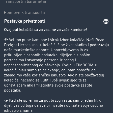
Transportni barometar
Pojmovnik transporta
Zabrana vožnje za kamione
Poduzeće
Priče o uspjehu
Stranke preporučuju stranku
Pravna pitanja
Impresum
Opći uvjeti poslovanja
Zaštita podataka